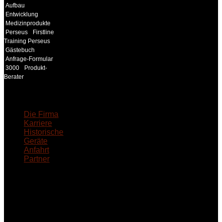
Aufbau
Entwicklung
Medizinprodukte
Perseus
Firstline
Training Perseus
Gästebuch
Anfrage-Formular
3000
Produkt-
Berater
18MEDICAL
Die Firma
Karriere
Historische
Geräte
Anfahrt
Partner
INFORMATION
Seminare und Trainings
für Anwender von
Medizinprodukten und für