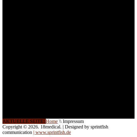
technisches Personal
.
Um Ihnen eine optimale
Arbeitsatmosphäre und
ein Maximum an
Lernerfolg zu garantieren,
ist die Anzahl der
Teilnehmer begrenzt. Auf
Ihren Wunsch richten wir
weitere Termine, Themen
und Seminare für Sie ein.
Gerne schulen wir Sie
auch in
Wochenendkursen, in
Halbtagsschulungen, oder
direkt vor Ort.
Die Qualität unserer
Schulungen ist das
Ergebnis jahrelanger
Erfahrung. Wir geben
diese gerne an Sie weiter.
AKTUELLE SEITE:
Home
\\
Impressum
Copyright © 2026. 18medical. | Designed by sprintfish
communication
| www.sprintfish.de