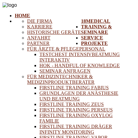
HOME
DIE FIRMA
18MEDICAL
KARRIERE
TRAINING &
HISTORISCHE GERÄTE
SEMINARE
ANFAHRT
SERVICE
PARTNER
PROJEKTE
FÜR ÄRZTE & PFLEGEPERSONAL
TESTCHEST INTENSIVBEATMUNG
INTERAKTIV
HOK - HANDFUL OF KNOWLEDGE
SEMINAR ANFRAGEN
FÜR MEDIZINTECHNIKER &
MEDIZINPRODUKTBERATER
FIRSTLINE TRAINING FABIUS
GRUNDLAGEN DER ANÄSTHESIE
UND BEATMUNG
FIRSTLINE TRAINING ZEUS
FIRSTLINE TRAINING PERSEUS
FIRSTLINE TRAINING OXYLOG
FAMILIE
FIRSTLINE TRAINING DRÄGER
INFINITY MONITORING
FIRSTLINE TRAINING VAPOR