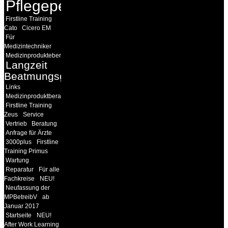
Pflegepersonal
Firstline Training
Cato
Cicero EM
Für
Medizintechniker
Medizinprodukteberater
Langzeit
Beatmungsgeräte
Links
Medizinproduktberater
Firstline Training
Zeus
Service
Vertrieb
Beratung
Anfrage für Ärzte
3000plus
Firstline
Training Primus
Wartung
Reparatur
Für alle
Fachkreise
NEU!
Neufassung der
MPBetreibV
ab
Januar 2017
Startseite
NEU!
After Work Learning