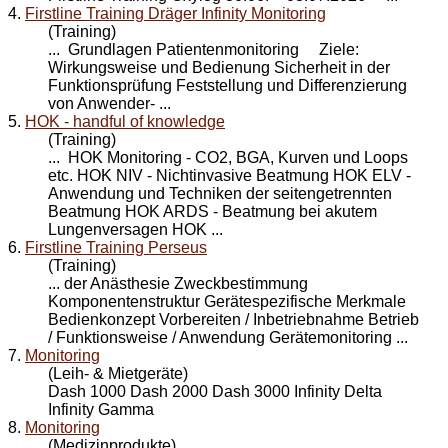
4.
Firstline Training Dräger Infinity Monitoring
(Training)
... Grundlagen Patienten
monitoring
Ziele:
Wirkungsweise und Bedienung Sicherheit in der
Funktionsprüfung Feststellung und Differenzierung
von Anwender- ...
5.
HOK - handful of knowledge
(Training)
... HOK
Monitoring
- CO2, BGA, Kurven und Loops
etc. HOK NIV - Nichtinvasive Beatmung HOK ELV -
Anwendung und Techniken der seitengetrennten
Beatmung HOK ARDS - Beatmung bei akutem
Lungenversagen HOK ...
6.
Firstline Training Perseus
(Training)
... der Anästhesie Zweckbestimmung
Komponentenstruktur Gerätespezifische Merkmale
Bedienkonzept Vorbereiten / Inbetriebnahme Betrieb
/ Funktionsweise / Anwendung Geräte
monitoring
...
7.
Monitoring
(Leih- & Mietgeräte)
Dash 1000 Dash 2000 Dash 3000 Infinity Delta
Infinity Gamma
8.
Monitoring
(Medizinprodukte)