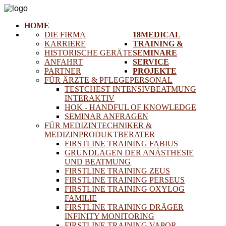
HOME
DIE FIRMA
18MEDICAL
KARRIERE
TRAINING &
HISTORISCHE GERÄTE
SEMINARE
ANFAHRT
SERVICE
PARTNER
PROJEKTE
FÜR ÄRZTE & PFLEGEPERSONAL
TESTCHEST INTENSIVBEATMUNG
INTERAKTIV
HOK - HANDFUL OF KNOWLEDGE
SEMINAR ANFRAGEN
FÜR MEDIZINTECHNIKER &
MEDIZINPRODUKTBERATER
FIRSTLINE TRAINING FABIUS
GRUNDLAGEN DER ANÄSTHESIE
UND BEATMUNG
FIRSTLINE TRAINING ZEUS
FIRSTLINE TRAINING PERSEUS
FIRSTLINE TRAINING OXYLOG
FAMILIE
FIRSTLINE TRAINING DRÄGER
INFINITY MONITORING
FIRSTLINE TRAINING VAPOR