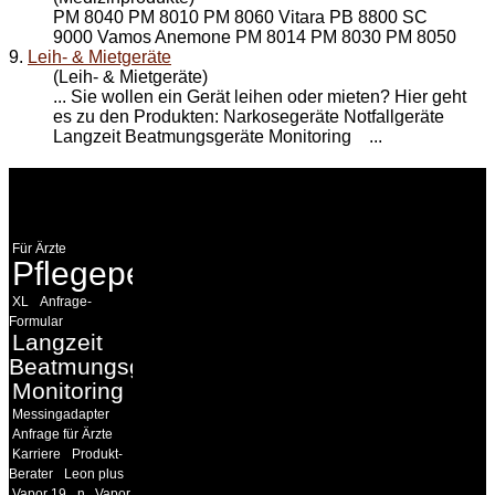
PM 8040 PM 8010 PM 8060 Vitara PB 8800 SC
9000 Vamos Anemone PM 8014 PM 8030 PM 8050
9.
Leih- & Mietgeräte
(Leih- & Mietgeräte)
... Sie wollen ein Gerät leihen oder mieten? Hier geht
es zu den Produkten: Narkosegeräte Notfallgeräte
Langzeit Beatmungsgeräte
Monitoring
...
WEITERE
LINKS
Für Ärzte
Pflegepersonal
XL
Anfrage-
Formular
Langzeit
Beatmungsgeräte
Monitoring
Messingadapter
Anfrage für Ärzte
Karriere
Produkt-
Berater
Leon plus
Vapor 19
n
Vapor