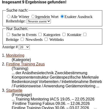
Insgesamt
9
Ergebnisse gefunden!
Suche nach:
Alle Wörter
Irgendein Wort
Exakter Ausdruck
Reihenfolge:
Nur Suchen:
Suche in Events
Kategorien
Kontakte
Beiträge
Newsfeeds
Weblinks
Anzeige #
1.
Monitoring
(Kategorie)
2.
Firstline Training Zeus
(Training)
... der Anästhesietechnik Zweckbestimmung
Komponentenstruktur Gerätespezifische Merkmale
Bedienkonzept Vorbereiten / Inbetriebnahme Betrieb
/ Funktionsweise / Anwendung Geräte
monitoring
...
3.
Startseite
(Frontpage)
... Training
Monitoring
IACS 19.05. – 22.05.2026
Firstline Training Fabius 09.06. – 12.06.2026
Firstline Training Oxylog 30.06. – 03.07.2026 ...