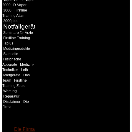
2000
D-Vapor
3000
Firstline
Training Atlan
2000plus
Notfallgeräte
Seminare für Ärzte
Firstline Training
Fabius
Medizinprodukte
Startseite
Historische
Apparate
Medizin-
Techniker
Leih-
Mietgeräte
Das
Team
Firstline
Training Zeus
Wartung
Reparatur
Disclaimer
Die
Firma
18MEDICAL
Die Firma