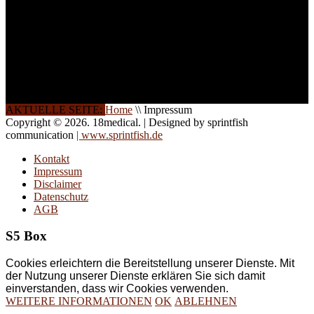
direkt vor Ort.
Die Qualität unserer
Schulungen ist das
Ergebnis jahrelanger
Erfahrung. Wir geben
diese gerne an Sie weiter.
AKTUELLE SEITE:
Home
\\
Impressum
Copyright © 2026. 18medical. | Designed by sprintfish
communication
| www.sprintfish.de
Kontakt
Impressum
Disclaimer
Datenschutz
AGB
S5 Box
Cookies erleichtern die Bereitstellung unserer Dienste. Mit
der Nutzung unserer Dienste erklären Sie sich damit
einverstanden, dass wir Cookies verwenden.
WEITERE INFORMATIONEN
OK
ABLEHNEN