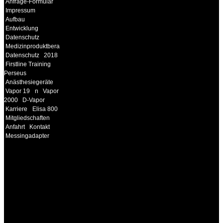
Anfrage-Formular
Impressum
Aufbau
Entwicklung
Datenschutz
Medizinproduktberater
Datenschutz
2018
Firstline Training
Perseus
Anästhesiegeräte
Vapor 19
n
Vapor
2000
D-Vapor
Karriere
Elisa 800
Mitgliedschaften
Anfahrt
Kontakt
Messingadapter
INFORMATION
Seminare und Trainings
für Anwender von
Medizinprodukten und für
technisches Personal
.
Um Ihnen eine optimale
Arbeitsatmosphäre und