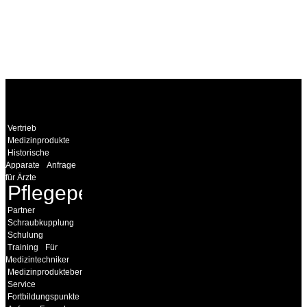
WEITERE
LINKS
Vertrieb
Medizinprodukte
Historische
Apparate
Anfrage
für Ärzte
Pflegepersonal
Partner
Schraubkupplung
Schulung
Training
Für
Medizintechniker
Medizinprodukteberater
Service
Fortbildungspunkte