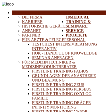
HOME
DIE FIRMA
18MEDICAL
KARRIERE
TRAINING &
HISTORISCHE GERÄTE
SEMINARE
ANFAHRT
SERVICE
PARTNER
PROJEKTE
FÜR ÄRZTE & PFLEGEPERSONAL
TESTCHEST INTENSIVBEATMUNG
INTERAKTIV
HOK - HANDFUL OF KNOWLEDGE
SEMINAR ANFRAGEN
FÜR MEDIZINTECHNIKER &
MEDIZINPRODUKTBERATER
FIRSTLINE TRAINING FABIUS
GRUNDLAGEN DER ANÄSTHESIE
UND BEATMUNG
FIRSTLINE TRAINING ZEUS
FIRSTLINE TRAINING PERSEUS
FIRSTLINE TRAINING OXYLOG
FAMILIE
FIRSTLINE TRAINING DRÄGER
INFINITY MONITORING
FIRSTLINE TRAINING VAPOR