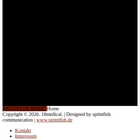
ein Maximum an
Lernerfolg zu garantieren,
ist die Anzahl der
Teilnehmer begrenzt. Auf
Ihren Wunsch richten wir
weitere Termine, Themen
und Seminare für Sie ein.
Gerne schulen wir Sie
auch in
Wochenendkursen, in
Halbtagsschulungen, oder
direkt vor Ort.
Die Qualität unserer
Schulungen ist das
Ergebnis jahrelanger
Erfahrung. Wir geben
diese gerne an Sie weiter.
AKTUELLE SEITE:
Home
Copyright © 2026. 18medical. | Designed by sprintfish
communication
| www.sprintfish.de
Kontakt
Impressum