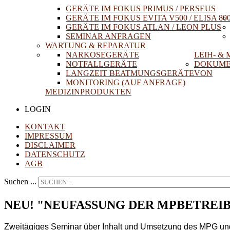
GERÄTE IM FOKUS PRIMUS / PERSEUS
GERÄTE IM FOKUS EVITA V500 / ELISA 80
GERÄTE IM FOKUS ATLAN / LEON PLUS
SEMINAR ANFRAGEN
WARTUNG & REPARATUR
NARKOSEGERÄTE
LEIH- &
NOTFALLGERÄTE
DOKUME
LANGZEIT BEATMUNGSGERÄTE
VON
MONITORING (AUF ANFRAGE)
MEDIZINPRODUKTEN
LOGIN
KONTAKT
IMPRESSUM
DISCLAIMER
DATENSCHUTZ
AGB
Suchen ...
NEU! "NEUFASSUNG DER MPBETREIBV
Zweitägiges Seminar über Inhalt und Umsetzung des MPG und