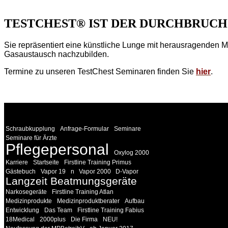
TESTCHEST® IST DER DURCHBRUCH
Sie repräsentiert eine künstliche Lunge mit herausragenden
Gasaustausch nachzubilden.
Termine zu unseren TestChest Seminaren finden Sie
hier
.
WEITERE
LINKS
Schraubkupplung
Anfrage-Formular
Seminare
Seminare für Ärzte
Pflegepersonal
Oxylog 2000
Karriere
Startseite
Firstline Training Primus
Gästebuch
Vapor 19
n
Vapor 2000
D-Vapor
Langzeit Beatmungsgeräte
Narkosegeräte
Firstline Training Atlan
Medizinprodukte
Medizinproduktberater
Aufbau
Entwicklung
Das Team
Firstline Training Fabius
18Medical
2000plus
Die Firma
NEU!