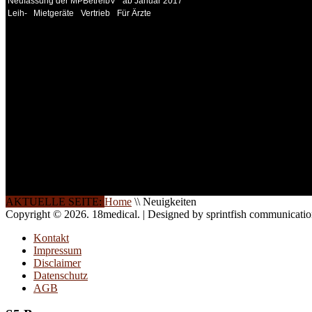
Neufassung der MPBetreibV
ab Januar 2017
Leih-
Mietgeräte
Vertrieb
Für Ärzte
INFORMATION
Seminare und Trainings für Anwender von Medizinprodukten u
technisches Personal
.
Um Ihnen eine optimale Arbeitsatmosphäre und ein Maximum
Lernerfolg zu garantieren, ist die Anzahl der Teilnehmer begren
Ihren Wunsch richten wir weitere Termine, Themen und Semin
Sie ein. Gerne schulen wir Sie auch in Wochenendkursen, in
Halbtagsschulungen, oder direkt vor Ort.
Die Qualität unserer Schulungen ist das Ergebnis jahrelanger
Erfahrung. Wir geben diese gerne an Sie weiter.
AKTUELLE SEITE:
Home
\\
Neuigkeiten
Copyright © 2026. 18medical. | Designed by sprintfish communicati
Kontakt
Impressum
Disclaimer
Datenschutz
AGB