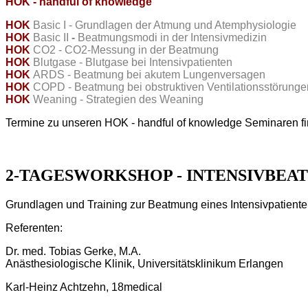
HOK - handful of knowledge
HOK
Basic I - Grundlagen der Atmung und Atemphysiologie
HOK
Basic
II
-
Beatmungsmodi
in
der
Intensivmedizin
HOK
CO2 - CO2-Messung in der Beatmung
HOK
Blutgase - Blutgase bei Intensivpatienten
HOK
ARDS - Beatmung bei akutem Lungenversagen
HOK
COPD - Beatmung bei obstruktiven Ventilationsstörunge
HOK
Weaning - Strategien des Weaning
Termine zu unseren HOK - handful of knowledge Seminaren f
2-TAGESWORKSHOP - INTENSIVBEA
Grundlagen und Training zur Beatmung eines Intensivpatien
Referenten:
Dr. med. Tobias Gerke, M.A.
Anästhesiologische Klinik, Universitätsklinikum Erlangen
Karl-Heinz Achtzehn, 18medical