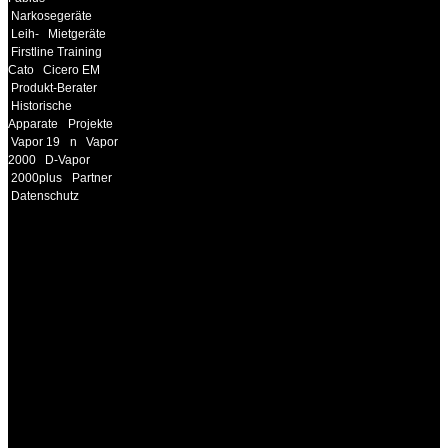
Narkosegeräte
Leih-
Mietgeräte
Firstline Training
Cato
Cicero EM
Produkt-Berater
Historische
Apparate
Projekte
Vapor 19
n
Vapor
2000
D-Vapor
2000plus
Partner
Datenschutz
INFORMATION
Seminare und Trainings
für Anwender von
Medizinprodukten und für
technisches Personal
.
Um Ihnen eine optimale
Arbeitsatmosphäre und
ein Maximum an
Lernerfolg zu garantieren,
ist die Anzahl der
Teilnehmer begrenzt. Auf