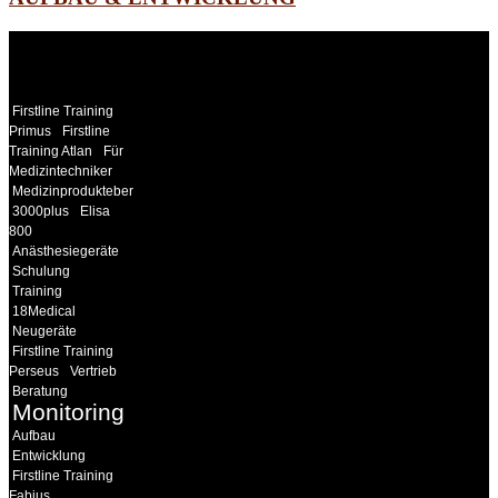
WEITERE
LINKS
Firstline Training
Primus
Firstline
Training Atlan
Für
Medizintechniker
Medizinprodukteberater
3000plus
Elisa
800
Anästhesiegeräte
Schulung
Training
18Medical
Neugeräte
Firstline Training
Perseus
Vertrieb
Beratung
Monitoring
Aufbau
Entwicklung
Firstline Training
Fabius