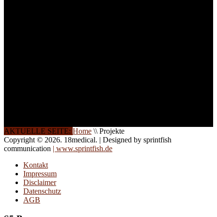
Ihren Wunsch richten wir
weitere Termine, Themen
und Seminare für Sie ein.
Gerne schulen wir Sie
auch in
Wochenendkursen, in
Halbtagsschulungen, oder
direkt vor Ort.
Die Qualität unserer
Schulungen ist das
Ergebnis jahrelanger
Erfahrung. Wir geben
diese gerne an Sie weiter.
AKTUELLE SEITE:
Home
\\
Projekte
Copyright © 2026. 18medical. | Designed by sprintfish
communication
| www.sprintfish.de
Kontakt
Impressum
Disclaimer
Datenschutz
AGB