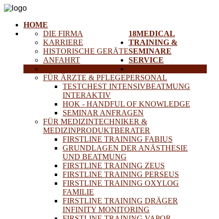
HOME
DIE FIRMA
18MEDICAL
KARRIERE
TRAINING &
HISTORISCHE GERÄTE
SEMINARE
ANFAHRT
SERVICE
PARTNER
PROJEKTE
FÜR ÄRZTE & PFLEGEPERSONAL
TESTCHEST INTENSIVBEATMUNG
INTERAKTIV
HOK - HANDFUL OF KNOWLEDGE
SEMINAR ANFRAGEN
FÜR MEDIZINTECHNIKER &
MEDIZINPRODUKTBERATER
FIRSTLINE TRAINING FABIUS
GRUNDLAGEN DER ANÄSTHESIE
UND BEATMUNG
FIRSTLINE TRAINING ZEUS
FIRSTLINE TRAINING PERSEUS
FIRSTLINE TRAINING OXYLOG
FAMILIE
FIRSTLINE TRAINING DRÄGER
INFINITY MONITORING
FIRSTLINE TRAINING VAPOR