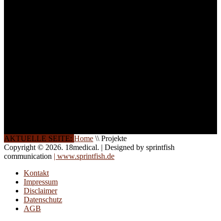
Ihren Wunsch richten wir
weitere Termine, Themen
und Seminare für Sie ein.
Gerne schulen wir Sie
auch in
Wochenendkursen, in
Halbtagsschulungen, oder
direkt vor Ort.
Die Qualität unserer
Schulungen ist das
Ergebnis jahrelanger
Erfahrung. Wir geben
diese gerne an Sie weiter.
AKTUELLE SEITE:
Home
\\
Projekte
Copyright © 2026. 18medical. | Designed by sprintfish
communication
| www.sprintfish.de
Kontakt
Impressum
Disclaimer
Datenschutz
AGB