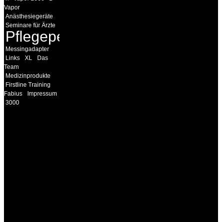
Vapor
Anästhesiegeräte
Seminare für Ärzte
Pflegepersonal
Messingadapter
Links
XL
Das
Team
Medizinprodukte
Firstline Training
Fabius
Impressum
3000
INFORMATION
Seminare und Trainings
für Anwender von
Medizinprodukten und für
technisches Personal
.
Um Ihnen eine optimale
Arbeitsatmosphäre und
ein Maximum an
Lernerfolg zu garantieren,
ist die Anzahl der
Teilnehmer begrenzt. Auf