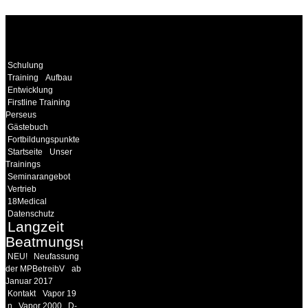
WEITERE
LINKS
Schulung
Training
Aufbau
Entwicklung
Firstline Training
Perseus
Gästebuch
Fortbildungspunkte
Startseite
Unser
Trainings
Seminarangebot
Vertrieb
18Medical
Datenschutz
Langzeit
Beatmungsgeräte
NEU!
Neufassung
der MPBetreibV
ab
Januar 2017
Kontakt
Vapor 19
n
Vapor 2000
D-