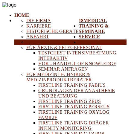
HOME
DIE FIRMA
18MEDICAL
KARRIERE
TRAINING &
HISTORISCHE GERÄTE
SEMINARE
ANFAHRT
SERVICE
PARTNER
PROJEKTE
FÜR ÄRZTE & PFLEGEPERSONAL
TESTCHEST INTENSIVBEATMUNG
INTERAKTIV
HOK - HANDFUL OF KNOWLEDGE
SEMINAR ANFRAGEN
FÜR MEDIZINTECHNIKER &
MEDIZINPRODUKTBERATER
FIRSTLINE TRAINING FABIUS
GRUNDLAGEN DER ANÄSTHESIE
UND BEATMUNG
FIRSTLINE TRAINING ZEUS
FIRSTLINE TRAINING PERSEUS
FIRSTLINE TRAINING OXYLOG
FAMILIE
FIRSTLINE TRAINING DRÄGER
INFINITY MONITORING
FIRSTLINE TRAINING VAPOR