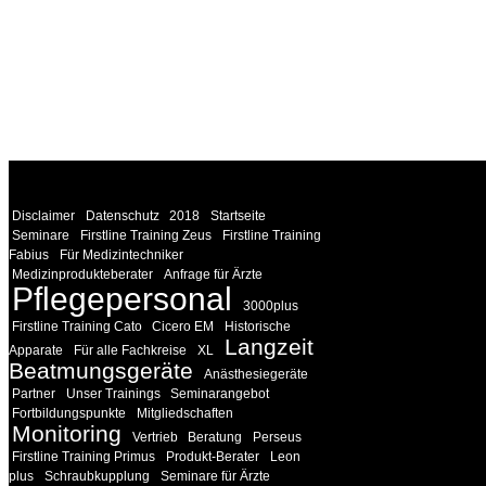
WEITERE
LINKS
Disclaimer
Datenschutz
2018
Startseite
Seminare
Firstline Training Zeus
Firstline Training
Fabius
Für Medizintechniker
Medizinprodukteberater
Anfrage für Ärzte
Pflegepersonal
3000plus
Firstline Training Cato
Cicero EM
Historische
Langzeit
Apparate
Für alle Fachkreise
XL
Beatmungsgeräte
Anästhesiegeräte
Partner
Unser Trainings
Seminarangebot
Fortbildungspunkte
Mitgliedschaften
Monitoring
Vertrieb
Beratung
Perseus
Firstline Training Primus
Produkt-Berater
Leon
plus
Schraubkupplung
Seminare für Ärzte