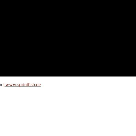
nd für
 an
zt. Auf
are für
on
| www.sprintfish.de