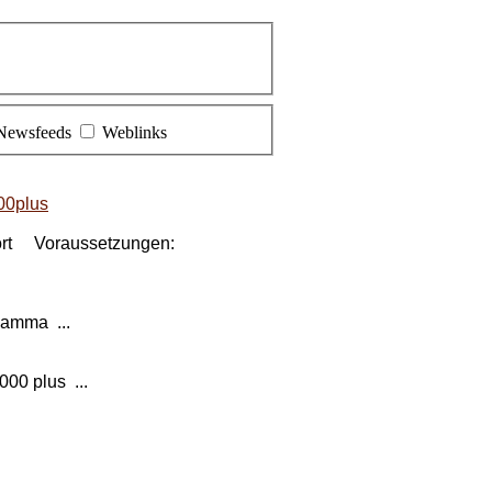
Newsfeeds
Weblinks
000plus
pport Voraussetzungen:
 Gamma ...
00 plus ...