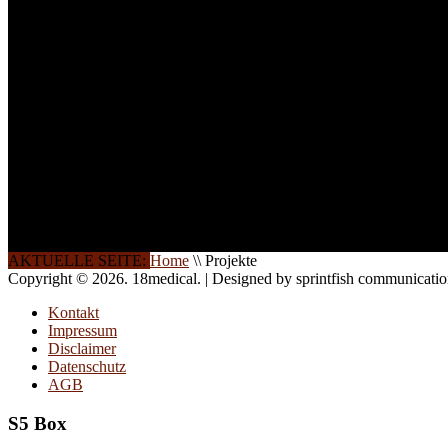
INFORMATION
Seminare und Trainings für Anwender von Medizinprodukten u
technisches Personal
.
Um Ihnen eine optimale Arbeitsatmosphäre und ein Maximum
Lernerfolg zu garantieren, ist die Anzahl der Teilnehmer begren
Ihren Wunsch richten wir weitere Termine, Themen und Semin
Sie ein. Gerne schulen wir Sie auch in Wochenendkursen, in
Halbtagsschulungen, oder direkt vor Ort.
Die Qualität unserer Schulungen ist das Ergebnis jahrelanger
Erfahrung. Wir geben diese gerne an Sie weiter.
AKTUELLE SEITE:
Home
\\
Projekte
Copyright © 2026. 18medical. | Designed by sprintfish communicati
Kontakt
Impressum
Disclaimer
Datenschutz
AGB
S5 Box