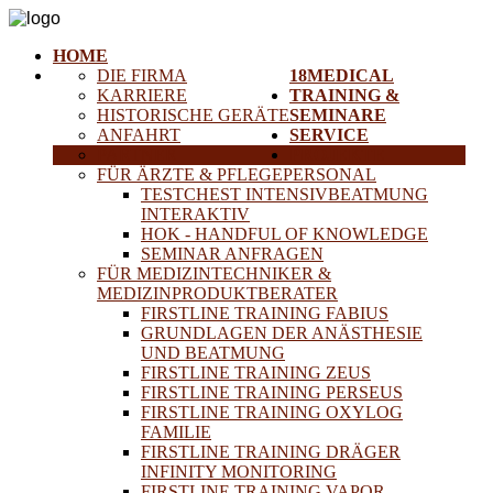
HOME
DIE FIRMA
18MEDICAL
KARRIERE
TRAINING &
HISTORISCHE GERÄTE
SEMINARE
ANFAHRT
SERVICE
PARTNER
PROJEKTE
FÜR ÄRZTE & PFLEGEPERSONAL
TESTCHEST INTENSIVBEATMUNG
INTERAKTIV
HOK - HANDFUL OF KNOWLEDGE
SEMINAR ANFRAGEN
FÜR MEDIZINTECHNIKER &
MEDIZINPRODUKTBERATER
FIRSTLINE TRAINING FABIUS
GRUNDLAGEN DER ANÄSTHESIE
UND BEATMUNG
FIRSTLINE TRAINING ZEUS
FIRSTLINE TRAINING PERSEUS
FIRSTLINE TRAINING OXYLOG
FAMILIE
FIRSTLINE TRAINING DRÄGER
INFINITY MONITORING
FIRSTLINE TRAINING VAPOR