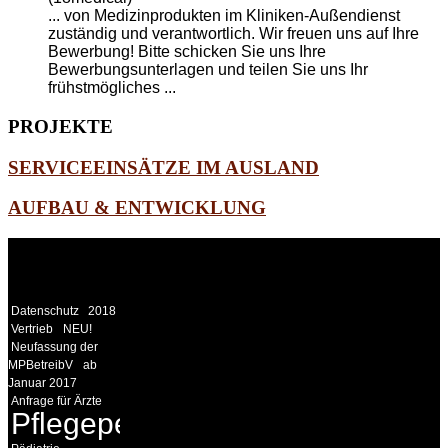
... von
Medizinprodukte
n im Kliniken-Außendienst
zuständig und verantwortlich. Wir freuen uns auf Ihre
Bewerbung! Bitte schicken Sie uns Ihre
Bewerbungsunterlagen und teilen Sie uns Ihr
frühstmögliches ...
PROJEKTE
SERVICEEINSÄTZE IM AUSLAND
AUFBAU & ENTWICKLUNG
WEITERE
LINKS
Datenschutz
2018
Vertrieb
NEU!
Neufassung der
MPBetreibV
ab
Januar 2017
Anfrage für Ärzte
Pflegepersonal