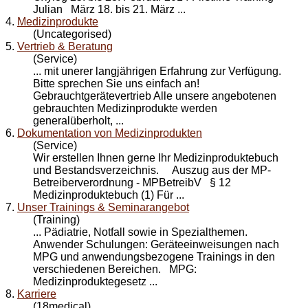
Julian März 18. bis 21. März ...
4.
Medizinprodukte
(Uncategorised)
5.
Vertrieb & Beratung
(Service)
... mit unerer langjährigen Erfahrung zur Verfügung.
Bitte sprechen Sie uns einfach an!
Gebrauchtgerätevertrieb Alle unsere angebotenen
gebrauchten
Medizinprodukte
werden
generalüberholt, ...
6.
Dokumentation von Medizinprodukten
(Service)
Wir erstellen Ihnen gerne Ihr
Medizinprodukte
buch
und Bestandsverzeichnis. Auszug aus der MP-
Betreiberverordnung - MPBetreibV § 12
Medizinproduktebuch (1) Für ...
7.
Unser Trainings & Seminarangebot
(Training)
... Pädiatrie, Notfall sowie in Spezialthemen.
Anwender Schulungen: Geräteeinweisungen nach
MPG und anwendungsbezogene Trainings in den
verschiedenen Bereichen. MPG:
Medizinprodukte
gesetz ...
8.
Karriere
(18medical)