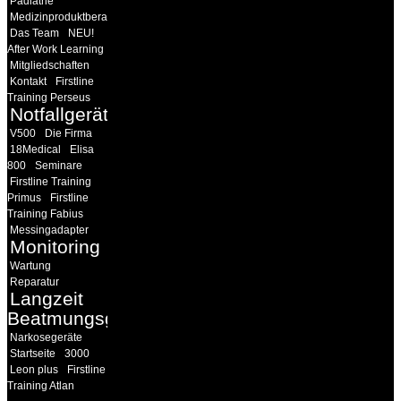
Pädiatrie
Medizinproduktberater
Das Team
NEU!
After Work Learning
Mitgliedschaften
Kontakt
Firstline
Training Perseus
Notfallgeräte
V500
Die Firma
18Medical
Elisa
800
Seminare
Firstline Training
Primus
Firstline
Training Fabius
Messingadapter
Monitoring
Wartung
Reparatur
Langzeit
Beatmungsgeräte
Narkosegeräte
Startseite
3000
Leon plus
Firstline
Training Atlan