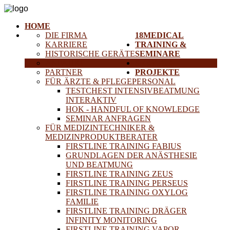
HOME
DIE FIRMA
18MEDICAL
KARRIERE
TRAINING &
HISTORISCHE GERÄTE
SEMINARE
ANFAHRT
SERVICE
PARTNER
PROJEKTE
FÜR ÄRZTE & PFLEGEPERSONAL
TESTCHEST INTENSIVBEATMUNG
INTERAKTIV
HOK - HANDFUL OF KNOWLEDGE
SEMINAR ANFRAGEN
FÜR MEDIZINTECHNIKER &
MEDIZINPRODUKTBERATER
FIRSTLINE TRAINING FABIUS
GRUNDLAGEN DER ANÄSTHESIE
UND BEATMUNG
FIRSTLINE TRAINING ZEUS
FIRSTLINE TRAINING PERSEUS
FIRSTLINE TRAINING OXYLOG
FAMILIE
FIRSTLINE TRAINING DRÄGER
INFINITY MONITORING
FIRSTLINE TRAINING VAPOR