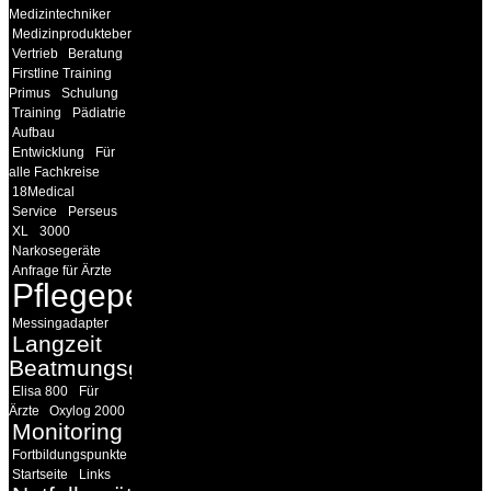
Medizintechniker
Medizinprodukteberater
Vertrieb
Beratung
Firstline Training
Primus
Schulung
Training
Pädiatrie
Aufbau
Entwicklung
Für
alle Fachkreise
18Medical
Service
Perseus
XL
3000
Narkosegeräte
Anfrage für Ärzte
Pflegepersonal
Messingadapter
Langzeit
Beatmungsgeräte
Elisa 800
Für
Ärzte
Oxylog 2000
Monitoring
Fortbildungspunkte
Startseite
Links