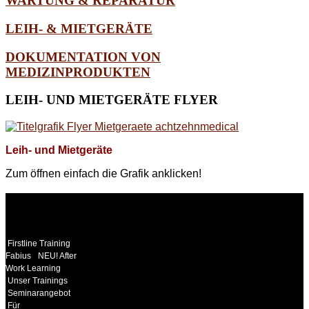
WARTUNG & REPARATUR
LEIH- & MIETGERÄTE
DOKUMENTATION VON
MEDIZINPRODUKTEN
LEIH-
UND MIETGERÄTE FLYER
Leih- und Mietgeräte
Zum öffnen einfach die Grafik anklicken!
WEITERE
LINKS
Firstline Training
Fabius
NEU! After
Work Learning
Unser Trainings
Seminarangebot
Für