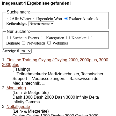
Insgesamt
4
Ergebnisse gefunden!
Suche nach:
Alle Wörter
Irgendein Wort
Exakter Ausdruck
Reihenfolge:
Nur Suchen:
Suche in Events
Kategorien
Kontakte
Beiträge
Newsfeeds
Weblinks
Anzeige #
1.
Firstline Training Oxylog / Oxylog 2000, 2000plus, 3000,
3000plus
(Training)
Teilnehmerkreis: Medizintechniker, Technischer
Support Voraussetzungen: Basiswissen der
Medizintechnik, ...
2.
Monitoring
(Leih- & Mietgeräte)
Dash 1000 Dash 2000 Dash
3000
Infinity Delta
Infinity Gamma ...
3.
Notfallgeräte
(Leih- & Mietgeräte)
Oxylog Oxylog 1000 Oxylog 2000 Oxylog
3000