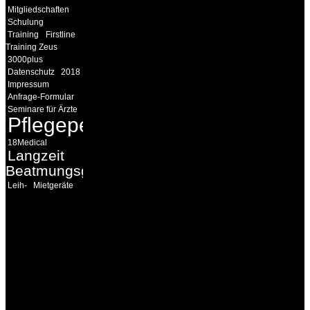
Mitgliedschaften
Schulung
Training
Firstline
Training Zeus
3000plus
Datenschutz
2018
Impressum
Anfrage-Formular
Seminare für Ärzte
Pflegepersonal
18Medical
Langzeit
Beatmungsgeräte
Leih-
Mietgeräte
INFORMATION
Seminare und Trainings
für Anwender von
Medizinprodukten und für
technisches Personal
.
Um Ihnen eine optimale
Arbeitsatmosphäre und