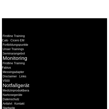
WEITERE
LINKS
Firstline Training
Cato
Cicero EM
Fortbildungspunkte
Unser Trainings
Seminarangebot
Monitoring
Firstline Training
Fabius
Messingadapter
Disclaimer
Links
V500
Notfallgeräte
Medizinproduktberater
Narkosegeräte
Datenschutz
Anfahrt
Kontakt
Startseite