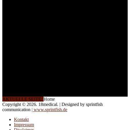
ein Maximum an
Lernerfolg zu garantieren,
ist die Anzahl der
Teilnehmer begrenzt. Auf
Ihren Wunsch richten wir
weitere Termine, Themen
und Seminare für Sie ein.
Gerne schulen wir Sie
auch in
Wochenendkursen, in
Halbtagsschulungen, oder
direkt vor Ort.
Die Qualität unserer
Schulungen ist das
Ergebnis jahrelanger
Erfahrung. Wir geben
diese gerne an Sie weiter.
AKTUELLE SEITE:
Home
Copyright © 2026. 18medical. | Designed by sprintfish
communication
| www.sprintfish.de
Kontakt
Impressum
Disclaimer