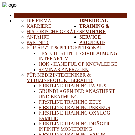
HOME
DIE FIRMA
18MEDICAL
KARRIERE
TRAINING &
HISTORISCHE GERÄTE
SEMINARE
ANFAHRT
SERVICE
PARTNER
PROJEKTE
FÜR ÄRZTE & PFLEGEPERSONAL
TESTCHEST INTENSIVBEATMUNG
INTERAKTIV
HOK - HANDFUL OF KNOWLEDGE
SEMINAR ANFRAGEN
FÜR MEDIZINTECHNIKER &
MEDIZINPRODUKTBERATER
FIRSTLINE TRAINING FABIUS
GRUNDLAGEN DER ANÄSTHESIE
UND BEATMUNG
FIRSTLINE TRAINING ZEUS
FIRSTLINE TRAINING PERSEUS
FIRSTLINE TRAINING OXYLOG
FAMILIE
FIRSTLINE TRAINING DRÄGER
INFINITY MONITORING
FIRSTLINE TRAINING VAPOR