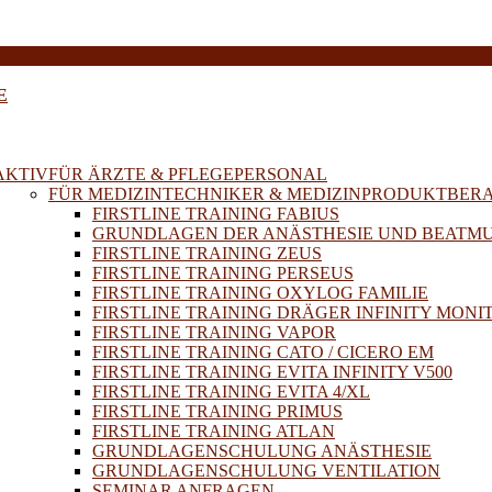
E
AKTIV
FÜR ÄRZTE & PFLEGEPERSONAL
FÜR MEDIZINTECHNIKER & MEDIZINPRODUKTBER
FIRSTLINE TRAINING FABIUS
GRUNDLAGEN DER ANÄSTHESIE UND BEATM
FIRSTLINE TRAINING ZEUS
FIRSTLINE TRAINING PERSEUS
FIRSTLINE TRAINING OXYLOG FAMILIE
FIRSTLINE TRAINING DRÄGER INFINITY MONI
FIRSTLINE TRAINING VAPOR
FIRSTLINE TRAINING CATO / CICERO EM
FIRSTLINE TRAINING EVITA INFINITY V500
FIRSTLINE TRAINING EVITA 4/XL
FIRSTLINE TRAINING PRIMUS
FIRSTLINE TRAINING ATLAN
GRUNDLAGENSCHULUNG ANÄSTHESIE
GRUNDLAGENSCHULUNG VENTILATION
SEMINAR ANFRAGEN