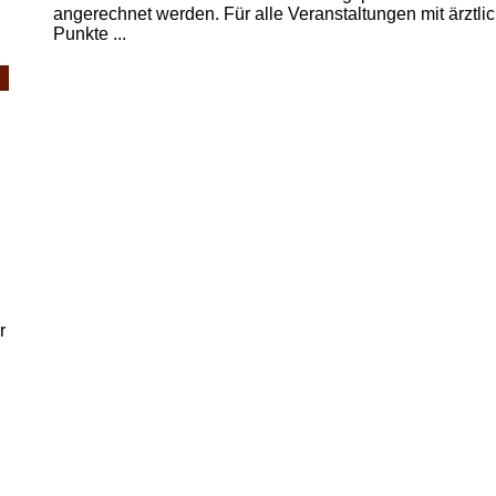
angerechnet werden. Für alle Veranstaltungen mit ärzt
Punkte ...
.
r