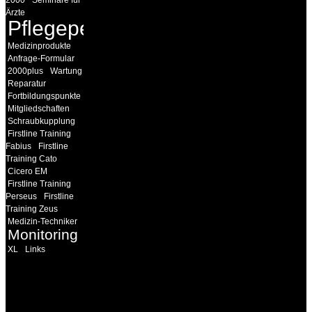
Ärzte
Pflegepersonal
Medizinprodukte
Anfrage-Formular
2000plus
Wartung
Reparatur
Fortbildungspunkte
Mitgliedschaften
Schraubkupplung
Firstline Training
Fabius
Firstline
Training Cato
Cicero EM
Firstline Training
Perseus
Firstline
Training Zeus
Medizin-Techniker
Monitoring
XL
Links
INFORMATION
Seminare und Trainings