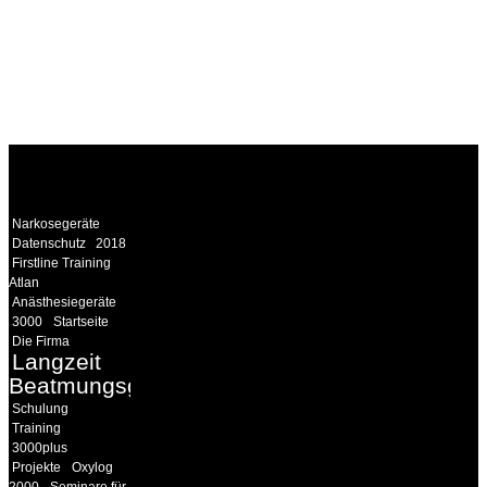
WEITERE
LINKS
Narkosegeräte
Datenschutz
2018
Firstline Training
Atlan
Anästhesiegeräte
3000
Startseite
Die Firma
Langzeit
Beatmungsgeräte
Schulung
Training
3000plus
Projekte
Oxylog
2000
Seminare für