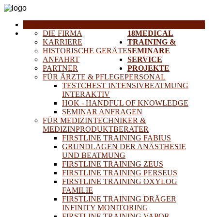
HOME
DIE FIRMA
18MEDICAL
KARRIERE
TRAINING &
HISTORISCHE GERÄTE
SEMINARE
ANFAHRT
SERVICE
PARTNER
PROJEKTE
FÜR ÄRZTE & PFLEGEPERSONAL
TESTCHEST INTENSIVBEATMUNG
INTERAKTIV
HOK - HANDFUL OF KNOWLEDGE
SEMINAR ANFRAGEN
FÜR MEDIZINTECHNIKER &
MEDIZINPRODUKTBERATER
FIRSTLINE TRAINING FABIUS
GRUNDLAGEN DER ANÄSTHESIE
UND BEATMUNG
FIRSTLINE TRAINING ZEUS
FIRSTLINE TRAINING PERSEUS
FIRSTLINE TRAINING OXYLOG
FAMILIE
FIRSTLINE TRAINING DRÄGER
INFINITY MONITORING
FIRSTLINE TRAINING VAPOR