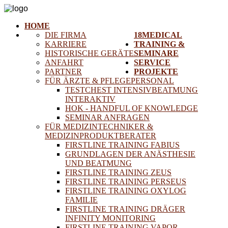
HOME
DIE FIRMA
18MEDICAL
KARRIERE
TRAINING &
HISTORISCHE GERÄTE
SEMINARE
ANFAHRT
SERVICE
PARTNER
PROJEKTE
FÜR ÄRZTE & PFLEGEPERSONAL
TESTCHEST INTENSIVBEATMUNG
INTERAKTIV
HOK - HANDFUL OF KNOWLEDGE
SEMINAR ANFRAGEN
FÜR MEDIZINTECHNIKER &
MEDIZINPRODUKTBERATER
FIRSTLINE TRAINING FABIUS
GRUNDLAGEN DER ANÄSTHESIE
UND BEATMUNG
FIRSTLINE TRAINING ZEUS
FIRSTLINE TRAINING PERSEUS
FIRSTLINE TRAINING OXYLOG
FAMILIE
FIRSTLINE TRAINING DRÄGER
INFINITY MONITORING
FIRSTLINE TRAINING VAPOR