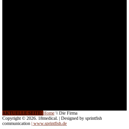
technisches Personal
.
Um Ihnen eine optimale
Arbeitsatmosphäre und
ein Maximum an
Lernerfolg zu garantieren,
ist die Anzahl der
Teilnehmer begrenzt. Auf
Ihren Wunsch richten wir
weitere Termine, Themen
und Seminare für Sie ein.
Gerne schulen wir Sie
auch in
Wochenendkursen, in
Halbtagsschulungen, oder
direkt vor Ort.
Die Qualität unserer
Schulungen ist das
Ergebnis jahrelanger
Erfahrung. Wir geben
diese gerne an Sie weiter.
AKTUELLE SEITE:
Home
\\
Die Firma
Copyright © 2026. 18medical. | Designed by sprintfish
communication
| www.sprintfish.de