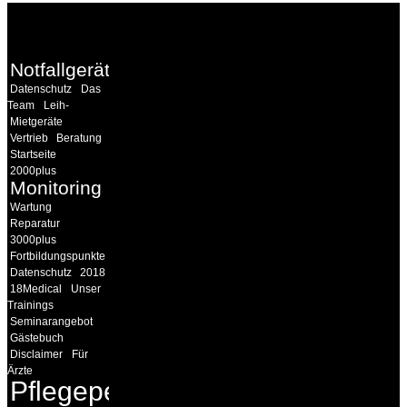
WEITERE
LINKS
Notfallgeräte
Datenschutz
Das
Team
Leih-
Mietgeräte
Vertrieb
Beratung
Startseite
2000plus
Monitoring
Wartung
Reparatur
3000plus
Fortbildungspunkte
Datenschutz
2018
18Medical
Unser
Trainings
Seminarangebot
Gästebuch
Disclaimer
Für
Ärzte
Pflegepersonal