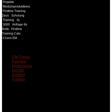
Projekte
Medizinproduktberater
Firstline Training
Zeus
Schulung
Training
XL
3000
Anfrage für
Ärzte
Firstline
Training Cato
Cicero EM
18MEDICAL
Die Firma
Karriere
Historische
Geräte
Anfahrt
Partner
INFORMATION
Seminare und Trainings
für Anwender von
Medizinprodukten und für