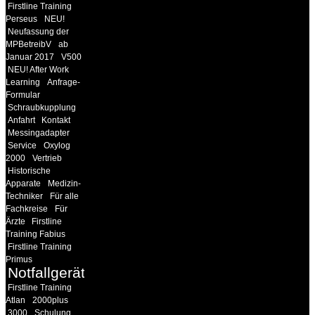
Firstline Training
Perseus
NEU!
Neufassung der
MPBetreibV
ab
Januar 2017
V500
NEU! After Work
Learning
Anfrage-
Formular
Schraubkupplung
Anfahrt
Kontakt
Messingadapter
Service
Oxylog
2000
Vertrieb
Historische
Apparate
Medizin-
Techniker
Für alle
Fachkreise
Für
Ärzte
Firstline
Training Fabius
Firstline Training
Primus
Notfallgeräte
Firstline Training
Atlan
2000plus
3000
Schulung