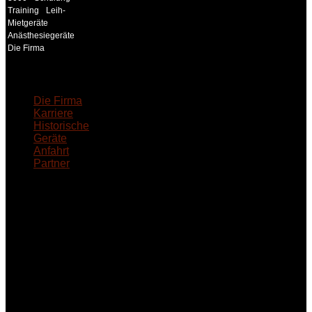
Training
Leih-
Mietgeräte
Anästhesiegeräte
Die Firma
18MEDICAL
Die Firma
Karriere
Historische
Geräte
Anfahrt
Partner
INFORMATION
Seminare und Trainings
für Anwender von
Medizinprodukten und für
technisches Personal
.
Um Ihnen eine optimale
Arbeitsatmosphäre und
ein Maximum an
Lernerfolg zu garantieren,