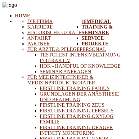
HOME
DIE FIRMA
18MEDICAL
KARRIERE
TRAINING &
HISTORISCHE GERÄTE
SEMINARE
ANFAHRT
SERVICE
PARTNER
PROJEKTE
FÜR ÄRZTE & PFLEGEPERSONAL
TESTCHEST INTENSIVBEATMUNG
INTERAKTIV
HOK - HANDFUL OF KNOWLEDGE
SEMINAR ANFRAGEN
FÜR MEDIZINTECHNIKER &
MEDIZINPRODUKTBERATER
FIRSTLINE TRAINING FABIUS
GRUNDLAGEN DER ANÄSTHESIE
UND BEATMUNG
FIRSTLINE TRAINING ZEUS
FIRSTLINE TRAINING PERSEUS
FIRSTLINE TRAINING OXYLOG
FAMILIE
FIRSTLINE TRAINING DRÄGER
INFINITY MONITORING
FIRSTLINE TRAINING VAPOR