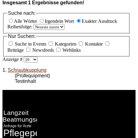
Insgesamt
1
Ergebnisse gefunden!
Suche nach:
Alle Wörter
Irgendein Wort
Exakter Ausdruck
Reihenfolge:
Nur Suchen:
Suche in Events
Kategorien
Kontakte
Beiträge
Newsfeeds
Weblinks
Anzeige #
1.
Schraubkupplung
(Prüfequipment)
Testinhalt
WEITERE
LINKS
Langzeit
Beatmungsgeräte
Anfrage für Ärzte
Pflegepersonal