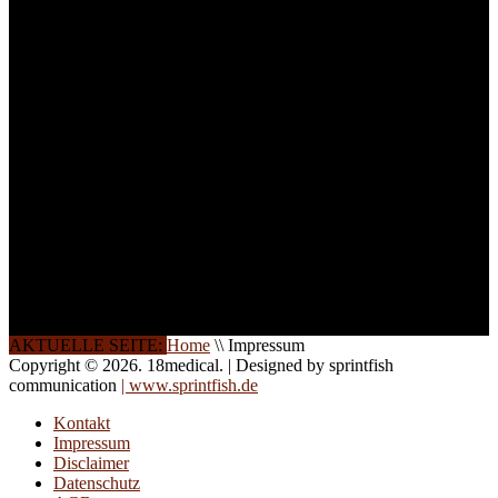
ist die Anzahl der
Teilnehmer begrenzt. Auf
Ihren Wunsch richten wir
weitere Termine, Themen
und Seminare für Sie ein.
Gerne schulen wir Sie
auch in
Wochenendkursen, in
Halbtagsschulungen, oder
direkt vor Ort.
Die Qualität unserer
Schulungen ist das
Ergebnis jahrelanger
Erfahrung. Wir geben
diese gerne an Sie weiter.
AKTUELLE SEITE:
Home
\\
Impressum
Copyright © 2026. 18medical. | Designed by sprintfish
communication
| www.sprintfish.de
Kontakt
Impressum
Disclaimer
Datenschutz