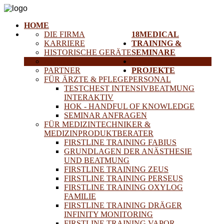
HOME
DIE FIRMA
18MEDICAL
KARRIERE
TRAINING &
HISTORISCHE GERÄTE
SEMINARE
ANFAHRT
SERVICE
PARTNER
PROJEKTE
FÜR ÄRZTE & PFLEGEPERSONAL
TESTCHEST INTENSIVBEATMUNG
INTERAKTIV
HOK - HANDFUL OF KNOWLEDGE
SEMINAR ANFRAGEN
FÜR MEDIZINTECHNIKER &
MEDIZINPRODUKTBERATER
FIRSTLINE TRAINING FABIUS
GRUNDLAGEN DER ANÄSTHESIE
UND BEATMUNG
FIRSTLINE TRAINING ZEUS
FIRSTLINE TRAINING PERSEUS
FIRSTLINE TRAINING OXYLOG
FAMILIE
FIRSTLINE TRAINING DRÄGER
INFINITY MONITORING
FIRSTLINE TRAINING VAPOR