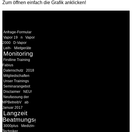
Zum öffnen einfach die Grafik anklicken!
WEITERE
LINKS
Anfrage-Formular
Vapor 19
n
Vapor
2000
D-Vapor
Leih-
Mietgeräte
Monitoring
Firstline Training
Fabius
Datenschutz
2018
Mitgliedschaften
Unser Trainings
Seminarangebot
Disclaimer
NEU!
Neufassung der
MPBetreibV
ab
Januar 2017
Langzeit
Beatmungsgeräte
3000plus
Medizin-
Techniker