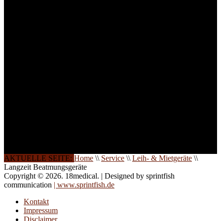
Lernerfolg zu garantieren,
ist die Anzahl der
Teilnehmer begrenzt. Auf
Ihren Wunsch richten wir
weitere Termine, Themen
und Seminare für Sie ein.
Gerne schulen wir Sie
auch in
Wochenendkursen, in
Halbtagsschulungen, oder
direkt vor Ort.
Die Qualität unserer
Schulungen ist das
Ergebnis jahrelanger
Erfahrung. Wir geben
diese gerne an Sie weiter.
AKTUELLE SEITE:
Home
\\
Service
\\
Leih- & Mietgeräte
\\
Langzeit Beatmungsgeräte
Copyright © 2026. 18medical. | Designed by sprintfish
communication
| www.sprintfish.de
Kontakt
Impressum
Disclaimer