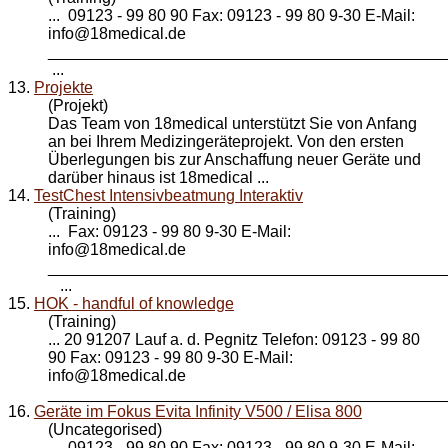
... 09123 - 99 80 90 Fax: 09123 - 99 80 9-30 E-Mail:
info@
18medical
.de
____________________________________________
...
13.
Projekte
(Projekt)
Das Team von
18medical
unterstützt Sie von Anfang
an bei Ihrem Medizingeräteprojekt. Von den ersten
Überlegungen bis zur Anschaffung neuer Geräte und
darüber hinaus ist 18medical ...
14.
TestChest Intensivbeatmung Interaktiv
(Training)
... Fax: 09123 - 99 80 9-30 E-Mail:
info@
18medical
.de
____________________________________________
...
15.
HOK - handful of knowledge
(Training)
... 20 91207 Lauf a. d. Pegnitz Telefon: 09123 - 99 80
90 Fax: 09123 - 99 80 9-30 E-Mail:
info@
18medical
.de
_____________________________________________
16.
Geräte im Fokus Evita Infinity V500 / Elisa 800
(Uncategorised)
... 09123 - 99 80 90 Fax: 09123 - 99 80 9-30 E-Mail: