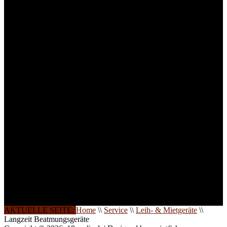
Medizinprodukten und für
technisches Personal
.
Um Ihnen eine optimale
Arbeitsatmosphäre und
ein Maximum an
Lernerfolg zu garantieren,
ist die Anzahl der
Teilnehmer begrenzt. Auf
Ihren Wunsch richten wir
weitere Termine, Themen
und Seminare für Sie ein.
Gerne schulen wir Sie
auch in
Wochenendkursen, in
Halbtagsschulungen, oder
direkt vor Ort.
Die Qualität unserer
Schulungen ist das
Ergebnis jahrelanger
Erfahrung. Wir geben
diese gerne an Sie weiter.
AKTUELLE SEITE:
Home
\\
Service
\\
Leih- & Mietgeräte
\\
Langzeit Beatmungsgeräte