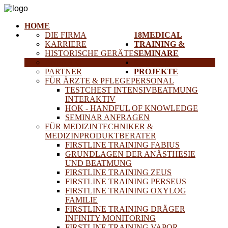
HOME
DIE FIRMA
18MEDICAL
KARRIERE
TRAINING &
HISTORISCHE GERÄTE
SEMINARE
ANFAHRT
SERVICE
PARTNER
PROJEKTE
FÜR ÄRZTE & PFLEGEPERSONAL
TESTCHEST INTENSIVBEATMUNG
INTERAKTIV
HOK - HANDFUL OF KNOWLEDGE
SEMINAR ANFRAGEN
FÜR MEDIZINTECHNIKER &
MEDIZINPRODUKTBERATER
FIRSTLINE TRAINING FABIUS
GRUNDLAGEN DER ANÄSTHESIE
UND BEATMUNG
FIRSTLINE TRAINING ZEUS
FIRSTLINE TRAINING PERSEUS
FIRSTLINE TRAINING OXYLOG
FAMILIE
FIRSTLINE TRAINING DRÄGER
INFINITY MONITORING
FIRSTLINE TRAINING VAPOR