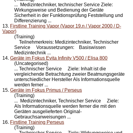
... Medizintechniker, technischer
Service
Ziele:
Wirkungsweise und Bedienung der Geräte
Sicherheit in der Funktionsprüfung Feststellung und
Differenzierung ...
13.
Firstline Training Vapor (Vapor 19.n / Vapor 2000 / D-
Vapor)
(Training)
Teilnehmerkreis: Medizintechniker, Technischer
Service
Voraussetzungen: Basiswissen
Medizintechnik ...
14.
Geräte im Fokus Evita Infinity V500 / Elisa 800
(Uncategorised)
... Technischer
Service
Ziele: Inhalt ist die
vergleichende Betrachtung zweier Beatmungsgeräte
unterschiedlicher Hersteller Als Informationsquelle
werden ferner ...
15.
Geräte im Fokus Primus / Perseus
(Training)
... Medizintechniker, Technischer
Service
Ziele:
Als Informationsquelle werden ferner die mit den
Geräten ausgelieferten Original-
Gebrauchsanweisungen ...
16.
Firstline Training Perseus
(Training)
... Technischer
Service
Ziele: Wirkungsweise und