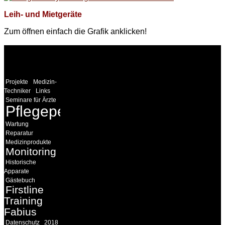
Leih- und Mietgeräte
Zum öffnen einfach die Grafik anklicken!
WEITERE
LINKS
Projekte
Medizin-
Techniker
Links
Seminare für Ärzte
Pflegepersonal
Wartung
Reparatur
Medizinprodukte
Monitoring
Historische
Apparate
Gästebuch
Firstline
Training
Fabius
Datenschutz
2018