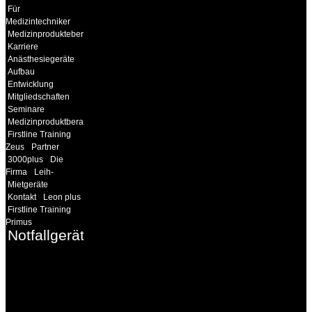
Für
Medizintechniker
Medizinprodukteberater
Karriere
Anästhesiegeräte
Aufbau
Entwicklung
Mitgliedschaften
Seminare
Medizinproduktberater
Firstline Training
Zeus
Partner
3000plus
Die
Firma
Leih-
Mietgeräte
Kontakt
Leon plus
Firstline Training
Primus
Notfallgeräte
INFORMATION
Seminare und Trainings
für Anwender von