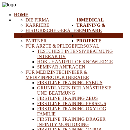
HOME
DIE FIRMA
18MEDICAL
KARRIERE
TRAINING &
HISTORISCHE GERÄTE
SEMINARE
ANFAHRT
SERVICE
PARTNER
PROJEKTE
FÜR ÄRZTE & PFLEGEPERSONAL
TESTCHEST INTENSIVBEATMUNG
INTERAKTIV
HOK - HANDFUL OF KNOWLEDGE
SEMINAR ANFRAGEN
FÜR MEDIZINTECHNIKER &
MEDIZINPRODUKTBERATER
FIRSTLINE TRAINING FABIUS
GRUNDLAGEN DER ANÄSTHESIE
UND BEATMUNG
FIRSTLINE TRAINING ZEUS
FIRSTLINE TRAINING PERSEUS
FIRSTLINE TRAINING OXYLOG
FAMILIE
FIRSTLINE TRAINING DRÄGER
INFINITY MONITORING
FIRSTLINE TRAINING VAPOR