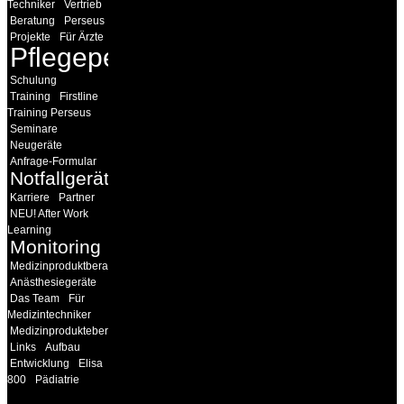
Techniker
Vertrieb
Beratung
Perseus
Projekte
Für Ärzte
Pflegepersonal
Schulung
Training
Firstline
Training Perseus
Seminare
Neugeräte
Anfrage-Formular
Notfallgeräte
Karriere
Partner
NEU! After Work
Learning
Monitoring
Medizinproduktberater
Anästhesiegeräte
Das Team
Für
Medizintechniker
Medizinprodukteberater
Links
Aufbau
Entwicklung
Elisa
800
Pädiatrie