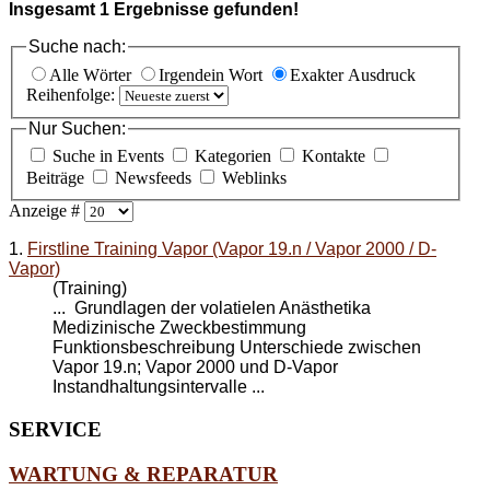
Insgesamt
1
Ergebnisse gefunden!
Suche nach:
Alle Wörter
Irgendein Wort
Exakter Ausdruck
Reihenfolge:
Nur Suchen:
Suche in Events
Kategorien
Kontakte
Beiträge
Newsfeeds
Weblinks
Anzeige #
1.
Firstline Training Vapor (Vapor 19.n / Vapor 2000 / D-
Vapor)
(Training)
... Grundlagen der volatielen Anästhetika
Medizinische Zweckbestimmung
Funktionsbeschreibung Unterschiede zwischen
Vapor 19.n;
Vapor 2000
und D-Vapor
Instandhaltungsintervalle ...
SERVICE
WARTUNG & REPARATUR