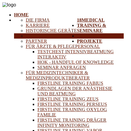
HOME
DIE FIRMA
18MEDICAL
KARRIERE
TRAINING &
HISTORISCHE GERÄTE
SEMINARE
ANFAHRT
SERVICE
PARTNER
PROJEKTE
FÜR ÄRZTE & PFLEGEPERSONAL
TESTCHEST INTENSIVBEATMUNG
INTERAKTIV
HOK - HANDFUL OF KNOWLEDGE
SEMINAR ANFRAGEN
FÜR MEDIZINTECHNIKER &
MEDIZINPRODUKTBERATER
FIRSTLINE TRAINING FABIUS
GRUNDLAGEN DER ANÄSTHESIE
UND BEATMUNG
FIRSTLINE TRAINING ZEUS
FIRSTLINE TRAINING PERSEUS
FIRSTLINE TRAINING OXYLOG
FAMILIE
FIRSTLINE TRAINING DRÄGER
INFINITY MONITORING
FIRSTLINE TRAINING VAPOR