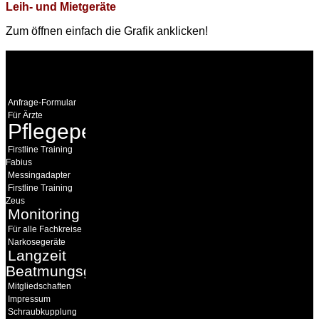
Leih- und Mietgeräte
Zum öffnen einfach die Grafik anklicken!
WEITERE
LINKS
Anfrage-Formular
Für Ärzte
Pflegepersonal
Firstline Training
Fabius
Messingadapter
Firstline Training
Zeus
Monitoring
Für alle Fachkreise
Narkosegeräte
Langzeit
Beatmungsgeräte
Mitgliedschaften
Impressum
Schraubkupplung