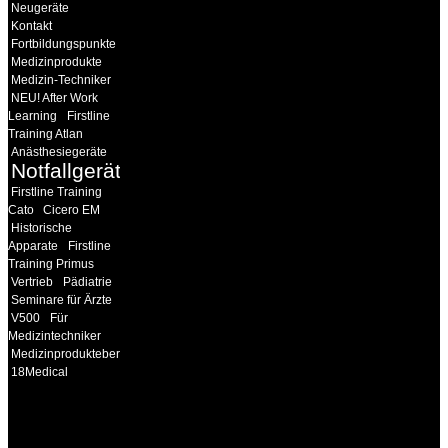
Neugeräte
Kontakt
Fortbildungspunkte
Medizinprodukte
Medizin-Techniker
NEU! After Work
Learning
Firstline
Training Atlan
Anästhesiegeräte
Notfallgeräte
Firstline Training
Cato
Cicero EM
Historische
Apparate
Firstline
Training Primus
Vertrieb
Pädiatrie
Seminare für Ärzte
V500
Für
Medizintechniker
Medizinprodukteberater
18Medical
INFORMATION
Seminare und Trainings