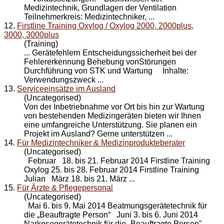
Medizintechnik, Grundlagen der Ventilation
Teilnehmerkreis: Medizintechniker, ...
12.
Firstline Training Oxylog / Oxylog 2000, 2000plus,
3000, 3000plus
(Training)
... Gerätefehlern Entscheidungssicherheit bei der
Fehlererkennung Behebung vonStörungen
Durchführung von STK und
Wartung
Inhalte:
Verwendungszweck ...
13.
Serviceeinsätze im Ausland
(Uncategorised)
Von der Inbetriebnahme vor Ort bis hin zur
Wartung
von bestehenden Medizingeräten bieten wir Ihnen
eine umfangreiche Unterstützung. Sie planen ein
Projekt im Ausland? Gerne unterstützen ...
14.
Für Medizintechniker & Medizinprodukteberater
(Uncategorised)
Februar 18. bis 21. Februar 2014 Firstline Training
Oxylog 25. bis 28. Februar 2014 Firstline Training
Julian März 18. bis 21. März ...
15.
Für Ärzte & Pflegepersonal
(Uncategorised)
Mai 6. bis 9. Mai 2014 Beatmungsgerätetechnik für
die „Beauftragte Person“ Juni 3. bis 6. Juni 2014
Narkosegerätetechnik für die „Beauftragte Person" ...