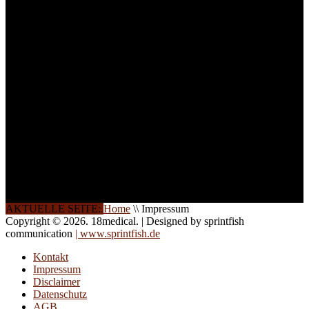
ist die Anzahl der
Teilnehmer begrenzt. Auf
Ihren Wunsch richten wir
weitere Termine, Themen
und Seminare für Sie ein.
Gerne schulen wir Sie
auch in
Wochenendkursen, in
Halbtagsschulungen, oder
direkt vor Ort.
Die Qualität unserer
Schulungen ist das
Ergebnis jahrelanger
Erfahrung. Wir geben
diese gerne an Sie weiter.
AKTUELLE SEITE:
Home
\\
Impressum
Copyright © 2026. 18medical. | Designed by sprintfish
communication
| www.sprintfish.de
Kontakt
Impressum
Disclaimer
Datenschutz
AGB