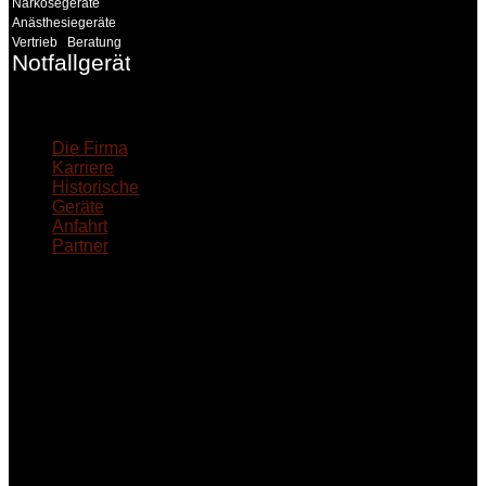
Narkosegeräte
Anästhesiegeräte
Vertrieb
Beratung
Notfallgeräte
18MEDICAL
Die Firma
Karriere
Historische
Geräte
Anfahrt
Partner
INFORMATION
Seminare und Trainings
für Anwender von
Medizinprodukten und für
technisches Personal
.
Um Ihnen eine optimale
Arbeitsatmosphäre und
ein Maximum an
Lernerfolg zu garantieren,