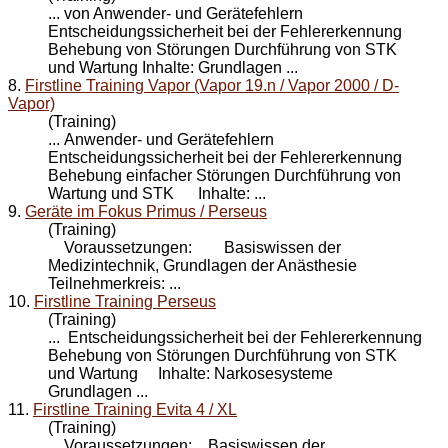
... von Anwender- und Gerätefehlern
Entscheidungssicherheit bei der Fehlererkennung
Behebung von Störungen Durchführung von STK
und
Wartung
Inhalte: Grundlagen ...
8.
Firstline Training Vapor (Vapor 19.n / Vapor 2000 / D-
Vapor)
(Training)
... Anwender- und Gerätefehlern
Entscheidungssicherheit bei der Fehlererkennung
Behebung einfacher Störungen Durchführung von
Wartung
und STK Inhalte: ...
9.
Geräte im Fokus Primus / Perseus
(Training)
Voraussetzungen: Basiswissen der
Medizintechnik, Grundlagen der Anästhesie
Teilnehmerkreis: ...
10.
Firstline Training Perseus
(Training)
... Entscheidungssicherheit bei der Fehlererkennung
Behebung von Störungen Durchführung von STK
und
Wartung
Inhalte: Narkosesysteme
Grundlagen ...
11.
Firstline Training Evita 4 / XL
(Training)
Voraussetzungen: Basiswissen der