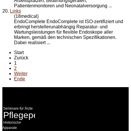
Arbeitsplätzen, Beatmungsgeräten,
Patientenmonitoren und Neonatalversorgung ...
20.
Links
(18medical)
EndoComplete EndoComplete ist ISO-zertifiziert und
erbringt herstellerunabhängig Reparatur- und
Wartungsleistungen für flexible Endoskope aller
Marken, gemäß den technischen Spezifikationen.
Dabei realisiert ...
Start
Zurück
1
2
Weiter
Ende
WEITERE
LINKS
Seminare für Ärzte
Pflegepersonal
Historische
Apparate