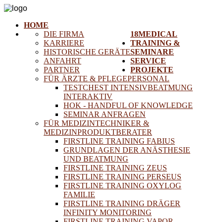
HOME
DIE FIRMA
18MEDICAL
KARRIERE
TRAINING &
HISTORISCHE GERÄTE
SEMINARE
ANFAHRT
SERVICE
PARTNER
PROJEKTE
FÜR ÄRZTE & PFLEGEPERSONAL
TESTCHEST INTENSIVBEATMUNG
INTERAKTIV
HOK - HANDFUL OF KNOWLEDGE
SEMINAR ANFRAGEN
FÜR MEDIZINTECHNIKER &
MEDIZINPRODUKTBERATER
FIRSTLINE TRAINING FABIUS
GRUNDLAGEN DER ANÄSTHESIE
UND BEATMUNG
FIRSTLINE TRAINING ZEUS
FIRSTLINE TRAINING PERSEUS
FIRSTLINE TRAINING OXYLOG
FAMILIE
FIRSTLINE TRAINING DRÄGER
INFINITY MONITORING
FIRSTLINE TRAINING VAPOR