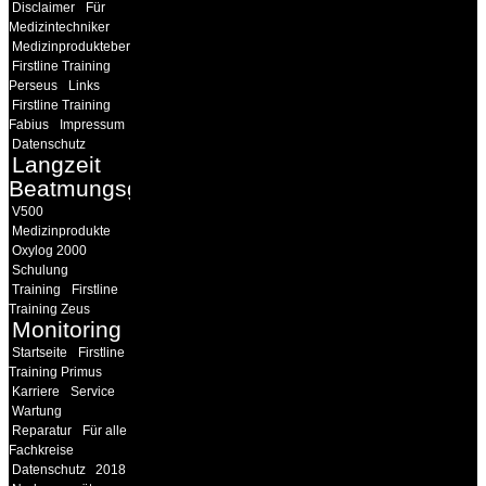
Disclaimer
Für
Medizintechniker
Medizinprodukteberater
Firstline Training
Perseus
Links
Firstline Training
Fabius
Impressum
Datenschutz
Langzeit
Beatmungsgeräte
V500
Medizinprodukte
Oxylog 2000
Schulung
Training
Firstline
Training Zeus
Monitoring
Startseite
Firstline
Training Primus
Karriere
Service
Wartung
Reparatur
Für alle
Fachkreise
Datenschutz
2018