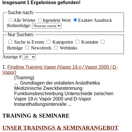
Insgesamt
1
Ergebnisse gefunden!
Suche nach:
Alle Wörter
Irgendein Wort
Exakter Ausdruck
Reihenfolge:
Nur Suchen:
Suche in Events
Kategorien
Kontakte
Beiträge
Newsfeeds
Weblinks
Anzeige #
1.
Firstline Training Vapor (Vapor 19.n / Vapor 2000 / D-
Vapor)
(Training)
... Grundlagen der volatielen Anästhetika
Medizinische Zweckbestimmung
Funktionsbeschreibung Unterschiede zwischen
Vapor 19
.n; Vapor 2000 und D-Vapor
Instandhaltungsintervalle ...
TRAINING
& SEMINARE
UNSER TRAININGS & SEMINARANGEBOT