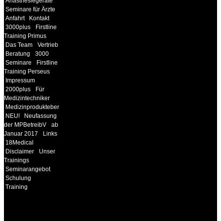
Anästhesiegeräte
Seminare für Ärzte
Anfahrt
Kontakt
3000plus
Firstline
Training Primus
Das Team
Vertrieb
Beratung
3000
Seminare
Firstline
Training Perseus
Impressum
2000plus
Für
Medizintechniker
Medizinprodukteberater
NEU!
Neufassung
der MPBetreibV
ab
Januar 2017
Links
18Medical
Disclaimer
Unser
Trainings
Seminarangebot
Schulung
Training
INFORMATION