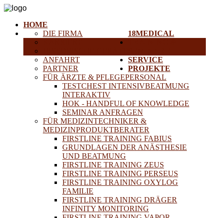
HOME
DIE FIRMA
18MEDICAL
KARRIERE
TRAINING &
HISTORISCHE GERÄTE
SEMINARE
ANFAHRT
SERVICE
PARTNER
PROJEKTE
FÜR ÄRZTE & PFLEGEPERSONAL
TESTCHEST INTENSIVBEATMUNG
INTERAKTIV
HOK - HANDFUL OF KNOWLEDGE
SEMINAR ANFRAGEN
FÜR MEDIZINTECHNIKER &
MEDIZINPRODUKTBERATER
FIRSTLINE TRAINING FABIUS
GRUNDLAGEN DER ANÄSTHESIE
UND BEATMUNG
FIRSTLINE TRAINING ZEUS
FIRSTLINE TRAINING PERSEUS
FIRSTLINE TRAINING OXYLOG
FAMILIE
FIRSTLINE TRAINING DRÄGER
INFINITY MONITORING
FIRSTLINE TRAINING VAPOR