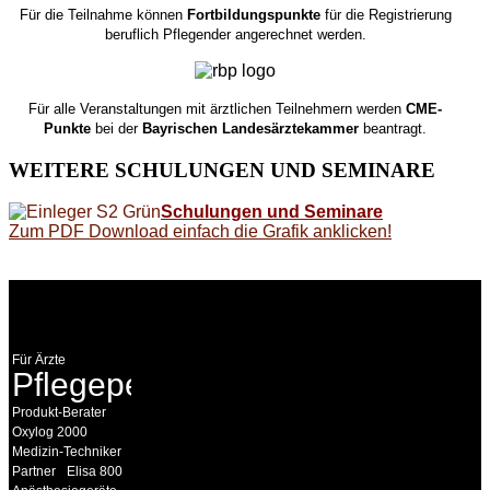
Für die Teilnahme können
Fortbildungspunkte
für die Registrierung
beruflich Pflegender angerechnet werden.
Für alle Veranstaltungen mit ärztlichen Teilnehmern werden
CME-
Punkte
bei der
Bayrischen Landesärztekammer
beantragt.
WEITERE
SCHULUNGEN UND SEMINARE
Schulungen und Seminare
Zum PDF Download einfach die Grafik anklicken!
WEITERE
LINKS
Für Ärzte
Pflegepersonal
Produkt-Berater
Oxylog 2000
Medizin-Techniker
Partner
Elisa 800