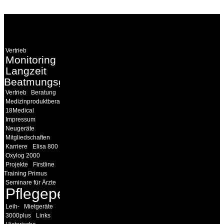
WEITERE
LINKS
Vertrieb
Monitoring
Langzeit
Beatmungsgeräte
Vertrieb
Beratung
Medizinproduktberater
18Medical
Impressum
Neugeräte
Mitgliedschaften
Karriere
Elisa 800
Oxylog 2000
Projekte
Firstline
Training Primus
Seminare für Ärzte
Pflegepersonal
Leih-
Mietgeräte
3000plus
Links