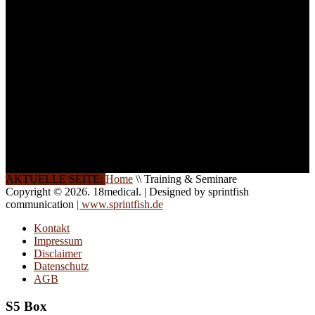
weitere Termine, Themen
und Seminare für Sie ein.
Gerne schulen wir Sie
auch in
Wochenendkursen, in
Halbtagsschulungen, oder
direkt vor Ort.
Die Qualität unserer
Schulungen ist das
Ergebnis jahrelanger
Erfahrung. Wir geben
diese gerne an Sie weiter.
AKTUELLE SEITE:
Home
\\
Training & Seminare
Copyright © 2026. 18medical. | Designed by sprintfish
communication
| www.sprintfish.de
Kontakt
Impressum
Disclaimer
Datenschutz
AGB
S5 Box