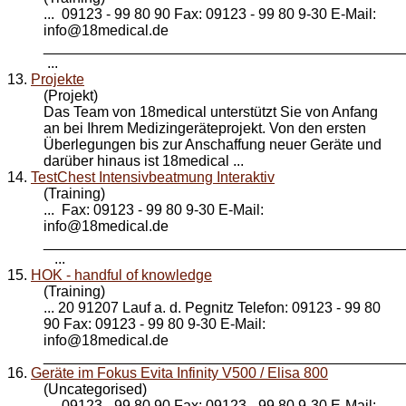
... 09123 - 99 80 90 Fax: 09123 - 99 80 9-30 E-Mail:
info@
18medical
.de
____________________________________________
...
13.
Projekte
(Projekt)
Das Team von
18medical
unterstützt Sie von Anfang
an bei Ihrem Medizingeräteprojekt. Von den ersten
Überlegungen bis zur Anschaffung neuer Geräte und
darüber hinaus ist 18medical ...
14.
TestChest Intensivbeatmung Interaktiv
(Training)
... Fax: 09123 - 99 80 9-30 E-Mail:
info@
18medical
.de
____________________________________________
...
15.
HOK - handful of knowledge
(Training)
... 20 91207 Lauf a. d. Pegnitz Telefon: 09123 - 99 80
90 Fax: 09123 - 99 80 9-30 E-Mail:
info@
18medical
.de
_____________________________________________
16.
Geräte im Fokus Evita Infinity V500 / Elisa 800
(Uncategorised)
... 09123 - 99 80 90 Fax: 09123 - 99 80 9-30 E-Mail: