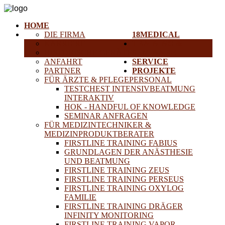
HOME
DIE FIRMA
18MEDICAL
KARRIERE
TRAINING &
HISTORISCHE GERÄTE
SEMINARE
ANFAHRT
SERVICE
PARTNER
PROJEKTE
FÜR ÄRZTE & PFLEGEPERSONAL
TESTCHEST INTENSIVBEATMUNG
INTERAKTIV
HOK - HANDFUL OF KNOWLEDGE
SEMINAR ANFRAGEN
FÜR MEDIZINTECHNIKER &
MEDIZINPRODUKTBERATER
FIRSTLINE TRAINING FABIUS
GRUNDLAGEN DER ANÄSTHESIE
UND BEATMUNG
FIRSTLINE TRAINING ZEUS
FIRSTLINE TRAINING PERSEUS
FIRSTLINE TRAINING OXYLOG
FAMILIE
FIRSTLINE TRAINING DRÄGER
INFINITY MONITORING
FIRSTLINE TRAINING VAPOR