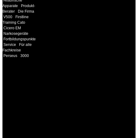
Historische
Apparate
Produkt-
Berater
Die Firma
V500
Firstline
Training Cato
Cicero EM
Narkosegeräte
Fortbildungspunkte
Service
Für alle
Fachkreise
Perseus
3000
INFORMATION
Seminare und Trainings
für Anwender von
Medizinprodukten und für
technisches Personal
.
Um Ihnen eine optimale
Arbeitsatmosphäre und
ein Maximum an
Lernerfolg zu garantieren,
ist die Anzahl der
Teilnehmer begrenzt. Auf
Ihren Wunsch richten wir