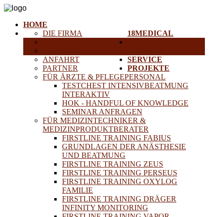
HOME
DIE FIRMA
18MEDICAL
KARRIERE
TRAINING &
HISTORISCHE GERÄTE
SEMINARE
ANFAHRT
SERVICE
PARTNER
PROJEKTE
FÜR ÄRZTE & PFLEGEPERSONAL
TESTCHEST INTENSIVBEATMUNG
INTERAKTIV
HOK - HANDFUL OF KNOWLEDGE
SEMINAR ANFRAGEN
FÜR MEDIZINTECHNIKER &
MEDIZINPRODUKTBERATER
FIRSTLINE TRAINING FABIUS
GRUNDLAGEN DER ANÄSTHESIE
UND BEATMUNG
FIRSTLINE TRAINING ZEUS
FIRSTLINE TRAINING PERSEUS
FIRSTLINE TRAINING OXYLOG
FAMILIE
FIRSTLINE TRAINING DRÄGER
INFINITY MONITORING
FIRSTLINE TRAINING VAPOR