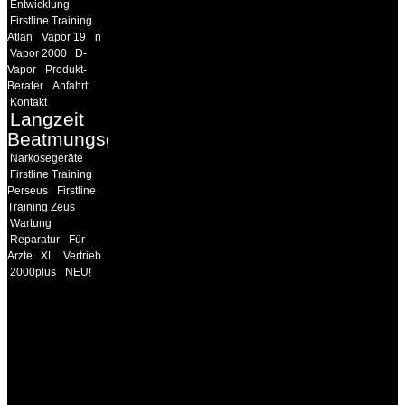
Entwicklung
Firstline Training
Atlan
Vapor 19
n
Vapor 2000
D-
Vapor
Produkt-
Berater
Anfahrt
Kontakt
Langzeit
Beatmungsgeräte
Narkosegeräte
Firstline Training
Perseus
Firstline
Training Zeus
Wartung
Reparatur
Für
Ärzte
XL
Vertrieb
2000plus
NEU!
INFORMATION
Seminare und Trainings
für Anwender von
Medizinprodukten und für
technisches Personal
.