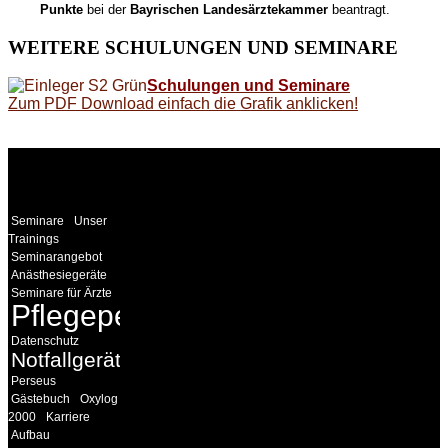
Punkte
bei der
Bayrischen Landesärztekammer
beantragt.
WEITERE
SCHULUNGEN UND SEMINARE
Schulungen und Seminare
Zum PDF Download einfach die Grafik anklicken!
WEITERE
LINKS
Seminare
Unser
Trainings
Seminarangebot
Anästhesiegeräte
Seminare für Ärzte
Pflegepersonal
Datenschutz
Notfallgeräte
Perseus
Gästebuch
Oxylog
2000
Karriere
Aufbau