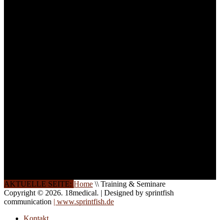
Um Ihnen eine optimale
Arbeitsatmosphäre und
ein Maximum an
Lernerfolg zu garantieren,
ist die Anzahl der
Teilnehmer begrenzt. Auf
Ihren Wunsch richten wir
weitere Termine, Themen
und Seminare für Sie ein.
Gerne schulen wir Sie
auch in
Wochenendkursen, in
Halbtagsschulungen, oder
direkt vor Ort.
Die Qualität unserer
Schulungen ist das
Ergebnis jahrelanger
Erfahrung. Wir geben
diese gerne an Sie weiter.
AKTUELLE SEITE:
Home
\\
Training & Seminare
Copyright © 2026. 18medical. | Designed by sprintfish
communication
| www.sprintfish.de
Kontakt