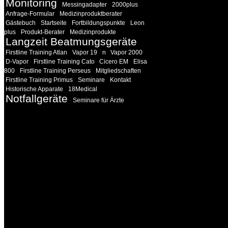
Monitoring
Messingadapter
2000plus
Anfrage-Formular
Medizinproduktberater
Gästebuch
Startseite
Fortbildungspunkte
Leon
plus
Produkt-Berater
Medizinprodukte
Langzeit Beatmungsgeräte
Firstline Training Atlan
Vapor 19
n
Vapor 2000
D-Vapor
Firstline Training Cato
Cicero EM
Elisa
800
Firstline Training Perseus
Mitgliedschaften
Firstline Training Primus
Seminare
Kontakt
Historische Apparate
18Medical
Notfallgeräte
Seminare für Ärzte
INFORMATION
Seminare und Trainings für Anwender von Medizinprodukten u
technisches Personal
.
Um Ihnen eine optimale Arbeitsatmosphäre und ein Maximum
Lernerfolg zu garantieren, ist die Anzahl der Teilnehmer begren
Ihren Wunsch richten wir weitere Termine, Themen und Semin
Sie ein. Gerne schulen wir Sie auch in Wochenendkursen, in
Halbtagsschulungen, oder direkt vor Ort.
Die Qualität unserer Schulungen ist das Ergebnis jahrelanger
Erfahrung. Wir geben diese gerne an Sie weiter.