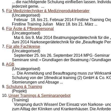
... die nachfolgende
Schulung
einfließen lassen. Individ
jederzeit gerne. ...
5.
Für Medizintechniker & Medizinprodukteberater
(Uncategorised)
Februar 18. bis 21. Februar 2014 Firstline Training Oxy
Firstline Training Julian März 18. bis 21. März ...
6.
Für Ärzte & Pflegepersonal
(Uncategorised)
Mai 6. bis 9. Mai 2014 Beatmungsgerätetechnik für die „
Juni 2014 Narkosegerätetechnik für die „Beauftragte Pers
7.
Für alle Fachkreise
(Uncategorised)
September 25. bis 26. September 2014 MPG -Seminar
Seminare sind: • Grundlagen der Beatmung / Grundlagen 
8.
AGB
(Uncategorised)
... Die Anmeldung und Beauftragung muss zur Wirksamke
Schulung
von der 18medical training (2) GmbH & Co. KG 
Stornierungen und Absage ...
9.
Schulung & Training
(Projekt)
10.
Unser Trainings & Seminarangebot
(Training)
Vorsprung durch Wissen! Der Einsatz von Narkose- und
zum Alltag der Kliniken und Krankenhäuser. Die Anford