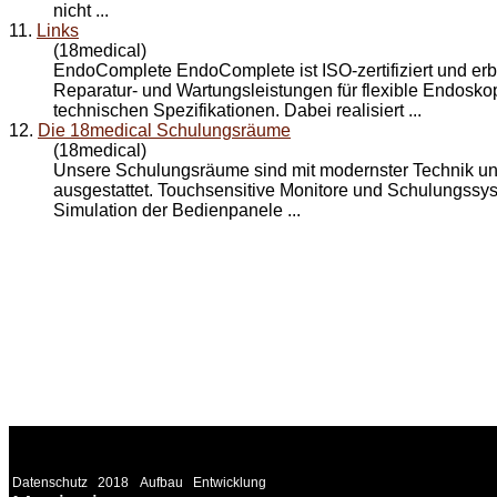
nicht ...
11.
Links
(18medical)
EndoComplete EndoComplete ist ISO-zertifiziert und erb
Reparatur- und Wartungsleistungen für flexible Endosk
technischen Spezifikationen. Dabei realisiert ...
12.
Die 18medical Schulungsräume
(18medical)
Unsere Schulungsräume sind mit modernster Technik un
ausgestattet. Touchsensitive Monitore und Schulungss
Simulation der Bedienpanele ...
WEITERE
LINKS
Datenschutz
2018
Aufbau
Entwicklung