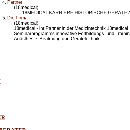
4.
Partner
(18medical)
... 18MEDICAL KARRIERE HISTORISCHE GERÄTE
5.
Die Firma
(18medical)
18medical - Ihr
Partner
in der Medizintechnik 18medical
Seminarprogramms innovative Fortbildungs- und Traini
Anästhesie, Beatmung und Gerätetechnik. ...
T
ER