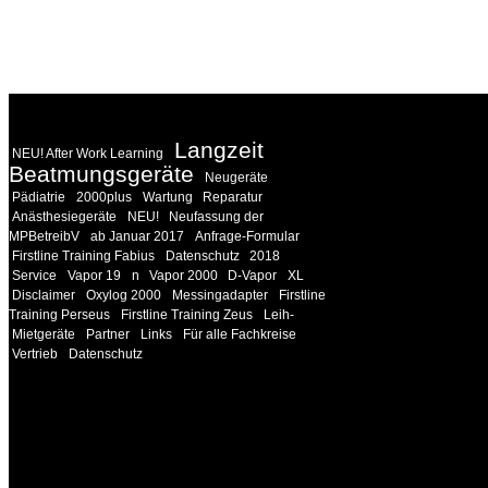
WEITERE
LINKS
Langzeit
NEU! After Work Learning
Beatmungsgeräte
Neugeräte
Pädiatrie
2000plus
Wartung
Reparatur
Anästhesiegeräte
NEU!
Neufassung der
MPBetreibV
ab Januar 2017
Anfrage-Formular
Firstline Training Fabius
Datenschutz
2018
Service
Vapor 19
n
Vapor 2000
D-Vapor
XL
Disclaimer
Oxylog 2000
Messingadapter
Firstline
Training Perseus
Firstline Training Zeus
Leih-
Mietgeräte
Partner
Links
Für alle Fachkreise
Vertrieb
Datenschutz
INFORMATION
Seminare und Trainings für Anwender von Medizinprodukten u
technisches Personal
.
Um Ihnen eine optimale Arbeitsatmosphäre und ein Maximum