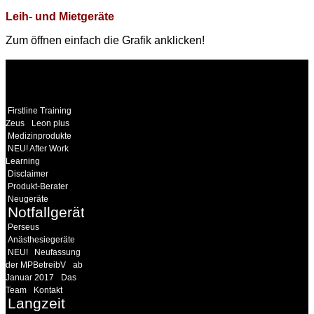
Leih- und Mietgeräte
Zum öffnen einfach die Grafik anklicken!
WEITERE
LINKS
Firstline Training
Zeus
Leon plus
Medizinprodukte
NEU! After Work
Learning
Disclaimer
Produkt-Berater
Neugeräte
Notfallgeräte
Perseus
Anästhesiegeräte
NEU!
Neufassung
der MPBetreibV
ab
Januar 2017
Das
Team
Kontakt
Langzeit