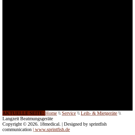
Um Ihnen eine optimale
Arbeitsatmosphäre und
ein Maximum an
Lernerfolg zu garantieren,
ist die Anzahl der
Teilnehmer begrenzt. Auf
Ihren Wunsch richten wir
weitere Termine, Themen
und Seminare für Sie ein.
Gerne schulen wir Sie
auch in
Wochenendkursen, in
Halbtagsschulungen, oder
direkt vor Ort.
Die Qualität unserer
Schulungen ist das
Ergebnis jahrelanger
Erfahrung. Wir geben
diese gerne an Sie weiter.
AKTUELLE SEITE:
Home
\\
Service
\\
Leih- & Mietgeräte
\\
Langzeit Beatmungsgeräte
Copyright © 2026. 18medical. | Designed by sprintfish
communication
| www.sprintfish.de