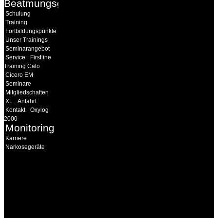
Beatmungsgeräte
Schulung
Training
Fortbildungspunkte
Unser Trainings
Seminarangebot
Service
Firstline
Training Cato
Cicero EM
Seminare
Mitgliedschaften
XL
Anfahrt
Kontakt
Oxylog
2000
Monitoring
Karriere
Narkosegeräte
INFORMATION
Seminare und Trainings
für Anwender von
Medizinprodukten und für
technisches Personal
.