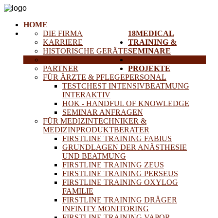
HOME
DIE FIRMA
18MEDICAL
KARRIERE
TRAINING &
HISTORISCHE GERÄTE
SEMINARE
ANFAHRT
SERVICE
PARTNER
PROJEKTE
FÜR ÄRZTE & PFLEGEPERSONAL
TESTCHEST INTENSIVBEATMUNG
INTERAKTIV
HOK - HANDFUL OF KNOWLEDGE
SEMINAR ANFRAGEN
FÜR MEDIZINTECHNIKER &
MEDIZINPRODUKTBERATER
FIRSTLINE TRAINING FABIUS
GRUNDLAGEN DER ANÄSTHESIE
UND BEATMUNG
FIRSTLINE TRAINING ZEUS
FIRSTLINE TRAINING PERSEUS
FIRSTLINE TRAINING OXYLOG
FAMILIE
FIRSTLINE TRAINING DRÄGER
INFINITY MONITORING
FIRSTLINE TRAINING VAPOR