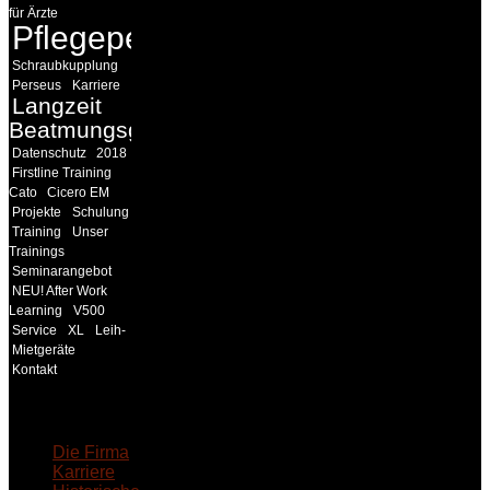
für Ärzte
Pflegepersonal
Schraubkupplung
Perseus
Karriere
Langzeit
Beatmungsgeräte
Datenschutz
2018
Firstline Training
Cato
Cicero EM
Projekte
Schulung
Training
Unser
Trainings
Seminarangebot
NEU! After Work
Learning
V500
Service
XL
Leih-
Mietgeräte
Kontakt
18MEDICAL
Die Firma
Karriere