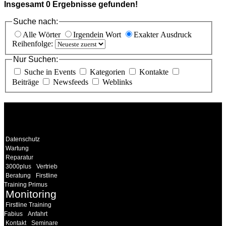
Insgesamt
0
Ergebnisse gefunden!
Suche nach:
Alle Wörter
Irgendein Wort
Exakter Ausdruck
Reihenfolge:
Nur Suchen:
Suche in Events
Kategorien
Kontakte
Beiträge
Newsfeeds
Weblinks
WEITERE
LINKS
Datenschutz
Wartung
Reparatur
3000plus
Vertrieb
Beratung
Firstline
Training Primus
Monitoring
Firstline Training
Fabius
Anfahrt
Kontakt
Seminare