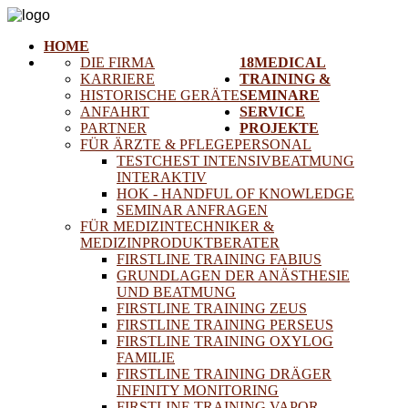
HOME
DIE FIRMA
18MEDICAL
KARRIERE
TRAINING &
HISTORISCHE GERÄTE
SEMINARE
ANFAHRT
SERVICE
PARTNER
PROJEKTE
FÜR ÄRZTE & PFLEGEPERSONAL
TESTCHEST INTENSIVBEATMUNG
INTERAKTIV
HOK - HANDFUL OF KNOWLEDGE
SEMINAR ANFRAGEN
FÜR MEDIZINTECHNIKER &
MEDIZINPRODUKTBERATER
FIRSTLINE TRAINING FABIUS
GRUNDLAGEN DER ANÄSTHESIE
UND BEATMUNG
FIRSTLINE TRAINING ZEUS
FIRSTLINE TRAINING PERSEUS
FIRSTLINE TRAINING OXYLOG
FAMILIE
FIRSTLINE TRAINING DRÄGER
INFINITY MONITORING
FIRSTLINE TRAINING VAPOR