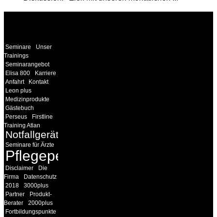
WEITERE
LINKS
Seminare
Unser
Trainings
Seminarangebot
Elisa 800
Karriere
Anfahrt
Kontakt
Leon plus
Medizinprodukte
Gästebuch
Perseus
Firstline
Training Atlan
Notfallgeräte
Seminare für Ärzte
Pflegepersonal
Disclaimer
Die
Firma
Datenschutz
2018
3000plus
Partner
Produkt-
Berater
2000plus
Fortbildungspunkte