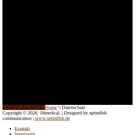
Arbeitsatmosphäre und
ein Maximum an
Lernerfolg zu garantieren,
ist die Anzahl der
Teilnehmer begrenzt. Auf
Ihren Wunsch richten wir
weitere Termine, Themen
und Seminare für Sie ein.
Gerne schulen wir Sie
auch in
Wochenendkursen, in
Halbtagsschulungen, oder
direkt vor Ort.
Die Qualität unserer
Schulungen ist das
Ergebnis jahrelanger
Erfahrung. Wir geben
diese gerne an Sie weiter.
AKTUELLE SEITE:
Home
\\
Datenschutz
Copyright © 2026. 18medical. | Designed by sprintfish
communication
| www.sprintfish.de
Kontakt
Impressum