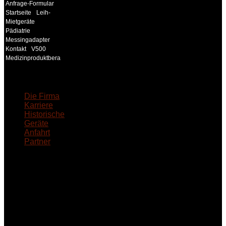
Anfrage-Formular
Startseite
Leih-
Mietgeräte
Pädiatrie
Messingadapter
Kontakt
V500
Medizinproduktberater
18MEDICAL
Die Firma
Karriere
Historische
Geräte
Anfahrt
Partner
INFORMATION
Seminare und Trainings
für Anwender von
Medizinprodukten und für
technisches Personal
.
Um Ihnen eine optimale