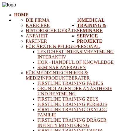
HOME
DIE FIRMA
18MEDICAL
KARRIERE
TRAINING &
HISTORISCHE GERÄTE
SEMINARE
ANFAHRT
SERVICE
PARTNER
PROJEKTE
FÜR ÄRZTE & PFLEGEPERSONAL
TESTCHEST INTENSIVBEATMUNG
INTERAKTIV
HOK - HANDFUL OF KNOWLEDGE
SEMINAR ANFRAGEN
FÜR MEDIZINTECHNIKER &
MEDIZINPRODUKTBERATER
FIRSTLINE TRAINING FABIUS
GRUNDLAGEN DER ANÄSTHESIE
UND BEATMUNG
FIRSTLINE TRAINING ZEUS
FIRSTLINE TRAINING PERSEUS
FIRSTLINE TRAINING OXYLOG
FAMILIE
FIRSTLINE TRAINING DRÄGER
INFINITY MONITORING
FIRSTLINE TRAINING VAPOR