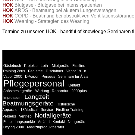
HOK
Blutgase - Blutgase bei Intensivpatienten
HOK
ARDS - Beatmung bei akutem Lungenversagen
HOK
COPD - Beatmung bei obstruktiven Ventilationsstörunge
HOK
Weaning - Strategien des Weaning
Termine zu unseren HOK - handful of knowledge Seminaren f
WEITERE
LINKS
Gästebuch
Projekte
Leih-
Mietgeräte
Firstline
Training Zeus
Pädiatrie
Disclaimer
Vapor 19
n
Vapor 2000
D-Vapor
Perseus
Seminare für Ärzte
Pflegepersonal
Kontakt
Anästhesiegeräte
Wartung
Reparatur
2000plus
Langzeit
Impressum
Beatmungsgeräte
Historische
Apparate
18Medical
Service
Firstline Training
Notfallgeräte
Perseus
Vertrieb
Fortbildungspunkte
Anfahrt
Kontakt
Neugeräte
Oxylog 2000
Medizinproduktberater