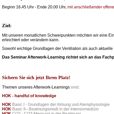
Beginn 16.45 Uhr - Ende 20.00 Uhr,
mit anschließender offene
Ziel:
Mit unseren monatlichen Schwerpunkten möchten wir eine Einf
erleichtert oder verändern kann.
Sowohl wichtige Grundlagen der Ventilation als auch aktuell
Das Seminar Afterwork-Learning richtet sich an das Fach
Sichern Sie sich jetzt Ihren Platz!
Themen unseres Afterwork-Learnings
sind:
HOK - handful of knowledge
HOK
Basic I - Grundlagen der Atmung und Atemphysiologie
HOK
Basic
II
-
Beatmungsmodi
in
der
Intensivmedizin
HOK
CO2 - CO2-Messung in der Beatmung