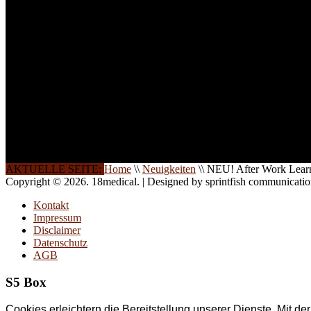
INFORMATION
Seminare und Trainings für Anwender von Medizinprodukten u
technisches Personal
.
Um Ihnen eine optimale Arbeitsatmosphäre und ein Maximum
Lernerfolg zu garantieren, ist die Anzahl der Teilnehmer begren
Ihren Wunsch richten wir weitere Termine, Themen und Semin
Sie ein. Gerne schulen wir Sie auch in Wochenendkursen, in
Halbtagsschulungen, oder direkt vor Ort.
Die Qualität unserer Schulungen ist das Ergebnis jahrelanger
Erfahrung. Wir geben diese gerne an Sie weiter.
AKTUELLE SEITE:
Home
\\
Neuigkeiten
\\
NEU! After Work Lear
Copyright © 2026. 18medical. | Designed by sprintfish communicati
Kontakt
Impressum
Disclaimer
Datenschutz
AGB
S5 Box
Cookies erleichtern die Bereitstellung unserer Dienste. Mit d