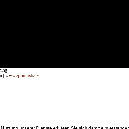
nd für
 an
zt. Auf
are für
ning
on
| www.sprintfish.de
er Nutzung unserer Dienste erklären Sie sich damit einverstand