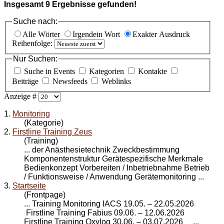
Insgesamt
9
Ergebnisse gefunden!
Suche nach:
Alle Wörter
Irgendein Wort
Exakter Ausdruck
Reihenfolge:
Nur Suchen:
Suche in Events
Kategorien
Kontakte
Beiträge
Newsfeeds
Weblinks
Anzeige #
1.
Monitoring
(Kategorie)
2.
Firstline Training Zeus
(Training)
... der Anästhesietechnik Zweckbestimmung
Komponentenstruktur Gerätespezifische Merkmale
Bedienkonzept Vorbereiten / Inbetriebnahme Betrieb
/ Funktionsweise / Anwendung Geräte
monitoring
...
3.
Startseite
(Frontpage)
... Training
Monitoring
IACS 19.05. – 22.05.2026
Firstline Training Fabius 09.06. – 12.06.2026
Firstline Training Oxylog 30.06. – 03.07.2026 ...