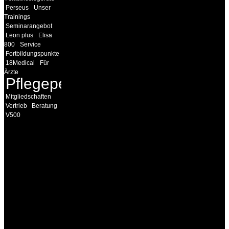
Perseus
Unser
Trainings
Seminarangebot
Leon plus
Elisa
800
Service
Fortbildungspunkte
18Medical
Für
Ärzte
Pflegepersonal
Mitgliedschaften
Vertrieb
Beratung
V500
INFORMATION
Seminare und Trainings
für Anwender von
Medizinprodukten und für
technisches Personal
.
Um Ihnen eine optimale
Arbeitsatmosphäre und
ein Maximum an
Lernerfolg zu garantieren,
ist die Anzahl der