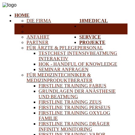
HOME
DIE FIRMA
18MEDICAL
KARRIERE
TRAINING &
HISTORISCHE GERÄTE
SEMINARE
ANFAHRT
SERVICE
PARTNER
PROJEKTE
FÜR ÄRZTE & PFLEGEPERSONAL
TESTCHEST INTENSIVBEATMUNG
INTERAKTIV
HOK - HANDFUL OF KNOWLEDGE
SEMINAR ANFRAGEN
FÜR MEDIZINTECHNIKER &
MEDIZINPRODUKTBERATER
FIRSTLINE TRAINING FABIUS
GRUNDLAGEN DER ANÄSTHESIE
UND BEATMUNG
FIRSTLINE TRAINING ZEUS
FIRSTLINE TRAINING PERSEUS
FIRSTLINE TRAINING OXYLOG
FAMILIE
FIRSTLINE TRAINING DRÄGER
INFINITY MONITORING
FIRSTLINE TRAINING VAPOR