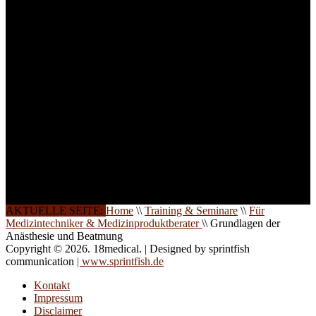
Teilnehmer begrenzt. Auf
Ihren Wunsch richten wir
weitere Termine, Themen
und Seminare für Sie ein.
Gerne schulen wir Sie
auch in
Wochenendkursen, in
Halbtagsschulungen, oder
direkt vor Ort.
Die Qualität unserer
Schulungen ist das
Ergebnis jahrelanger
Erfahrung. Wir geben
diese gerne an Sie weiter.
AKTUELLE SEITE:
Home
\\
Training & Seminare
\\
Für
Medizintechniker & Medizinproduktberater
\\
Grundlagen der
Anästhesie und Beatmung
Copyright © 2026. 18medical. | Designed by sprintfish
communication
| www.sprintfish.de
Kontakt
Impressum
Disclaimer