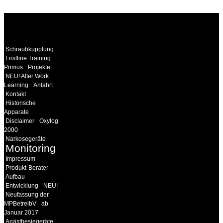
WEITERE
LINKS
Schraubkupplung
Firstline Training
Primus
Projekte
NEU! After Work
Learning
Anfahrt
Kontakt
Historische
Apparate
Disclaimer
Oxylog
2000
Narkosegeräte
Monitoring
Impressum
Produkt-Berater
Aufbau
Entwicklung
NEU!
Neufassung der
MPBetreibV
ab
Januar 2017
Anästhesiegeräte