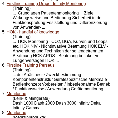
4.
Firstline Training Dräger Infinity Monitoring
(Training)
... Grundlagen Patienten
monitoring
Ziele:
Wirkungsweise und Bedienung Sicherheit in der
Funktionsprüfung Feststellung und Differenzierung
von Anwender- ...
5.
HOK - handful of knowledge
(Training)
... HOK
Monitoring
- CO2, BGA, Kurven und Loops
etc. HOK NIV - Nichtinvasive Beatmung HOK ELV -
Anwendung und Techniken der seitengetrennten
Beatmung HOK ARDS - Beatmung bei akutem
Lungenversagen HOK ...
6.
Firstline Training Perseus
(Training)
... der Anästhesie Zweckbestimmung
Komponentenstruktur Gerätespezifische Merkmale
Bedienkonzept Vorbereiten / Inbetriebnahme Betrieb
/ Funktionsweise / Anwendung Geräte
monitoring
...
7.
Monitoring
(Leih- & Mietgeräte)
Dash 1000 Dash 2000 Dash 3000 Infinity Delta
Infinity Gamma
8.
Monitoring
(Medizinprodukte)