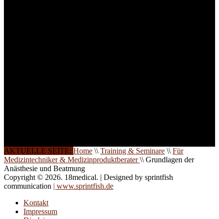
ist die Anzahl der
Teilnehmer begrenzt. Auf
Ihren Wunsch richten wir
weitere Termine, Themen
und Seminare für Sie ein.
Gerne schulen wir Sie
auch in
Wochenendkursen, in
Halbtagsschulungen, oder
direkt vor Ort.
Die Qualität unserer
Schulungen ist das
Ergebnis jahrelanger
Erfahrung. Wir geben
diese gerne an Sie weiter.
AKTUELLE SEITE:
Home
\\
Training & Seminare
\\
Für
Medizintechniker & Medizinproduktberater
\\
Grundlagen der
Anästhesie und Beatmung
Copyright © 2026. 18medical. | Designed by sprintfish
communication
| www.sprintfish.de
Kontakt
Impressum