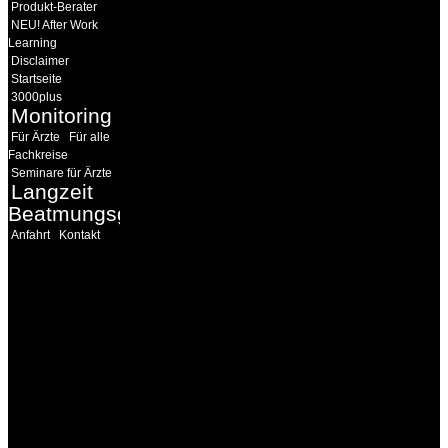
Produkt-Berater
NEU! After Work
Learning
Disclaimer
Startseite
3000plus
Monitoring
Für Ärzte
Für alle
Fachkreise
Seminare für Ärzte
Langzeit
Beatmungsgeräte
Anfahrt
Kontakt
INFORMATION
Seminare und Trainings
für Anwender von
Medizinprodukten und für
technisches Personal
.
Um Ihnen eine optimale
Arbeitsatmosphäre und
ein Maximum an
Lernerfolg zu garantieren,