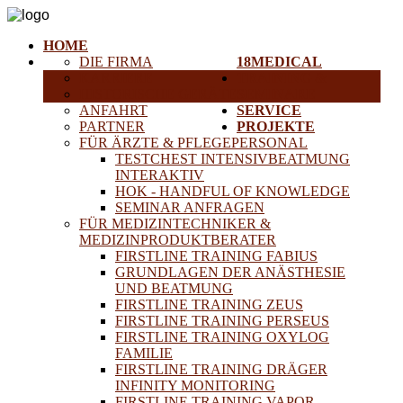
HOME
DIE FIRMA
18MEDICAL
KARRIERE
TRAINING &
HISTORISCHE GERÄTE
SEMINARE
ANFAHRT
SERVICE
PARTNER
PROJEKTE
FÜR ÄRZTE & PFLEGEPERSONAL
TESTCHEST INTENSIVBEATMUNG
INTERAKTIV
HOK - HANDFUL OF KNOWLEDGE
SEMINAR ANFRAGEN
FÜR MEDIZINTECHNIKER &
MEDIZINPRODUKTBERATER
FIRSTLINE TRAINING FABIUS
GRUNDLAGEN DER ANÄSTHESIE
UND BEATMUNG
FIRSTLINE TRAINING ZEUS
FIRSTLINE TRAINING PERSEUS
FIRSTLINE TRAINING OXYLOG
FAMILIE
FIRSTLINE TRAINING DRÄGER
INFINITY MONITORING
FIRSTLINE TRAINING VAPOR