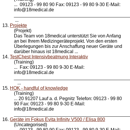
... 09123 - 99 80 90 Fax: 09123 - 99 80 9-30 E-Mail:
info@
18medical
.de
____________________________________________
...
13.
Projekte
(Projekt)
Das Team von
18medical
unterstützt Sie von Anfang
an bei Ihrem Medizingeräteprojekt. Von den ersten
Überlegungen bis zur Anschaffung neuer Geräte und
darüber hinaus ist 18medical ...
14.
TestChest Intensivbeatmung Interaktiv
(Training)
... Fax: 09123 - 99 80 9-30 E-Mail:
info@
18medical
.de
____________________________________________
...
15.
HOK - handful of knowledge
(Training)
... 20 91207 Lauf a. d. Pegnitz Telefon: 09123 - 99 80
90 Fax: 09123 - 99 80 9-30 E-Mail:
info@
18medical
.de
_____________________________________________
16.
Geräte im Fokus Evita Infinity V500 / Elisa 800
(Uncategorised)
... 09123 - 99 80 90 Fax: 09123 - 99 80 9-30 E-Mail: