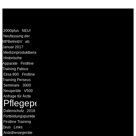
WEITERE
LINKS
2000plus
NEU!
Neufassung der
MPBetreibV
ab
Januar 2017
Medizinproduktberater
Historische
Apparate
Firstline
Training Fabius
Elisa 800
Firstline
Training Perseus
Seminare
3000
Neugeräte
V500
Anfrage für Ärzte
Pflegepersonal
Datenschutz
2018
Fortbildungspunkte
Firstline Training
Zeus
Links
Anästhesiegeräte