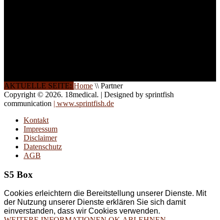
Halbtagsschulungen, oder
direkt vor Ort.
Die Qualität unserer
Schulungen ist das
Ergebnis jahrelanger
Erfahrung. Wir geben
diese gerne an Sie weiter.
AKTUELLE SEITE:
Home
\\
Partner
Copyright © 2026. 18medical. | Designed by sprintfish
communication
| www.sprintfish.de
Kontakt
Impressum
Disclaimer
Datenschutz
AGB
S5 Box
Cookies erleichtern die Bereitstellung unserer Dienste. Mit
der Nutzung unserer Dienste erklären Sie sich damit
einverstanden, dass wir Cookies verwenden.
WEITERE INFORMATIONEN
OK
ABLEHNEN