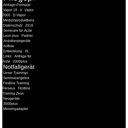
Anfrage-Formular
Vapor 19
n
Vapor
2000
D-Vapor
Medizinproduktberater
Datenschutz
2018
Seminare für Ärzte
Leon plus
Partner
Anästhesiegeräte
Aufbau
Entwicklung
XL
Links
Anfrage für
Ärzte
2000plus
Notfallgeräte
Unser Trainings
Seminarangebot
Firstline Training
Perseus
Firstline
Training Zeus
Neugeräte
3000plus
Messingadapter
18MEDICAL