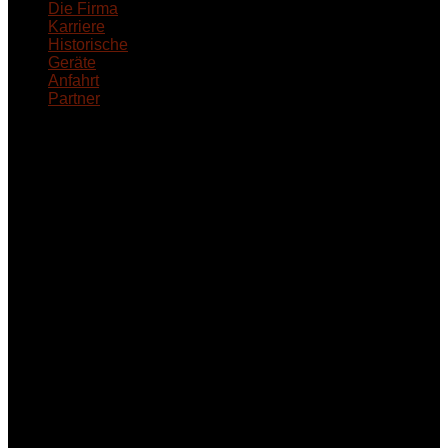
Die Firma
Karriere
Historische
Geräte
Anfahrt
Partner
INFORMATION
Seminare und Trainings
für Anwender von
Medizinprodukten und für
technisches Personal
.
Um Ihnen eine optimale
Arbeitsatmosphäre und
ein Maximum an
Lernerfolg zu garantieren,
ist die Anzahl der
Teilnehmer begrenzt. Auf
Ihren Wunsch richten wir
weitere Termine, Themen
und Seminare für Sie ein.
Gerne schulen wir Sie
auch in
Wochenendkursen, in