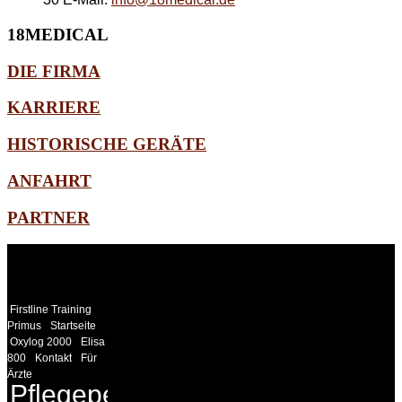
18MEDICAL
DIE FIRMA
KARRIERE
HISTORISCHE GERÄTE
ANFAHRT
PARTNER
WEITERE
LINKS
Firstline Training
Primus
Startseite
Oxylog 2000
Elisa
800
Kontakt
Für
Ärzte
Pflegepersonal