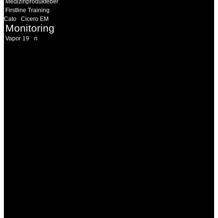
Medizinprodukteberater
Firstline Training
Cato
Cicero EM
Monitoring
Vapor 19
n
INFORMATION
Seminare und Trainings
für Anwender von
Medizinprodukten und für
technisches Personal
.
Um Ihnen eine optimale
Arbeitsatmosphäre und
ein Maximum an
Lernerfolg zu garantieren,
ist die Anzahl der
Teilnehmer begrenzt. Auf
Ihren Wunsch richten wir
weitere Termine, Themen
und Seminare für Sie ein.
Gerne schulen wir Sie
auch in
Wochenendkursen, in
Halbtagsschulungen, oder