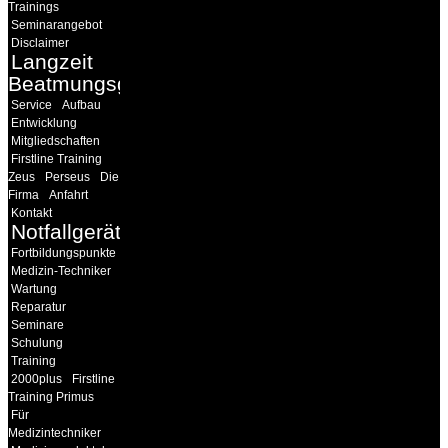
Trainings
Seminarangebot
Disclaimer
Langzeit
Beatmungsgeräte
Service
Aufbau
Entwicklung
Mitgliedschaften
Firstline Training
Zeus
Perseus
Die
Firma
Anfahrt
Kontakt
Notfallgeräte
Fortbildungspunkte
Medizin-Techniker
Wartung
Reparatur
Seminare
Schulung
Training
2000plus
Firstline
Training Primus
Für
Medizintechniker