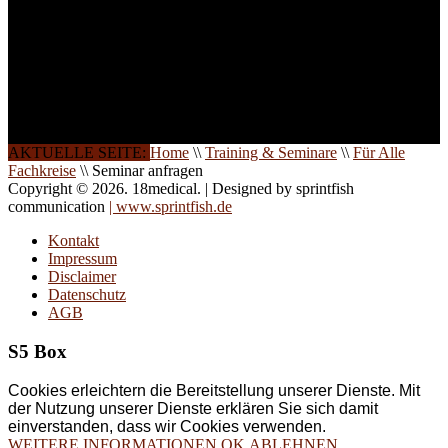
direkt vor Ort.
Die Qualität unserer
Schulungen ist das
Ergebnis jahrelanger
Erfahrung. Wir geben
diese gerne an Sie weiter.
AKTUELLE SEITE:
Home
\\
Training & Seminare
\\
Für Alle
Fachkreise
\\
Seminar anfragen
Copyright © 2026. 18medical. | Designed by sprintfish
communication
| www.sprintfish.de
Kontakt
Impressum
Disclaimer
Datenschutz
AGB
S5 Box
Cookies erleichtern die Bereitstellung unserer Dienste. Mit
der Nutzung unserer Dienste erklären Sie sich damit
einverstanden, dass wir Cookies verwenden.
WEITERE INFORMATIONEN
OK
ABLEHNEN