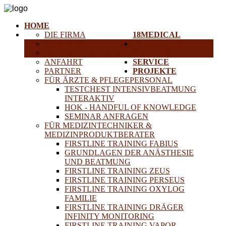
HOME
DIE FIRMA
18MEDICAL
KARRIERE
TRAINING &
HISTORISCHE GERÄTE
SEMINARE
ANFAHRT
SERVICE
PARTNER
PROJEKTE
FÜR ÄRZTE & PFLEGEPERSONAL
TESTCHEST INTENSIVBEATMUNG
INTERAKTIV
HOK - HANDFUL OF KNOWLEDGE
SEMINAR ANFRAGEN
FÜR MEDIZINTECHNIKER &
MEDIZINPRODUKTBERATER
FIRSTLINE TRAINING FABIUS
GRUNDLAGEN DER ANÄSTHESIE
UND BEATMUNG
FIRSTLINE TRAINING ZEUS
FIRSTLINE TRAINING PERSEUS
FIRSTLINE TRAINING OXYLOG
FAMILIE
FIRSTLINE TRAINING DRÄGER
INFINITY MONITORING
FIRSTLINE TRAINING VAPOR