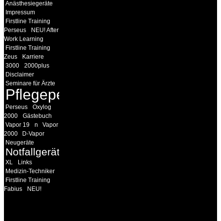
Anästhesiegeräte
Impressum
Firstline Training
Perseus
NEU! After
Work Learning
Firstline Training
Zeus
Karriere
3000
2000plus
Disclaimer
Seminare für Ärzte
Pflegepersonal
Perseus
Oxylog
2000
Gästebuch
Vapor 19
n
Vapor
2000
D-Vapor
Neugeräte
Notfallgeräte
XL
Links
Medizin-Techniker
Firstline Training
Fabius
NEU!
INFORMATION