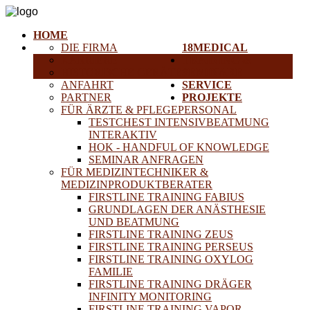
HOME
DIE FIRMA
18MEDICAL
KARRIERE
TRAINING &
HISTORISCHE GERÄTE
SEMINARE
ANFAHRT
SERVICE
PARTNER
PROJEKTE
FÜR ÄRZTE & PFLEGEPERSONAL
TESTCHEST INTENSIVBEATMUNG
INTERAKTIV
HOK - HANDFUL OF KNOWLEDGE
SEMINAR ANFRAGEN
FÜR MEDIZINTECHNIKER &
MEDIZINPRODUKTBERATER
FIRSTLINE TRAINING FABIUS
GRUNDLAGEN DER ANÄSTHESIE
UND BEATMUNG
FIRSTLINE TRAINING ZEUS
FIRSTLINE TRAINING PERSEUS
FIRSTLINE TRAINING OXYLOG
FAMILIE
FIRSTLINE TRAINING DRÄGER
INFINITY MONITORING
FIRSTLINE TRAINING VAPOR