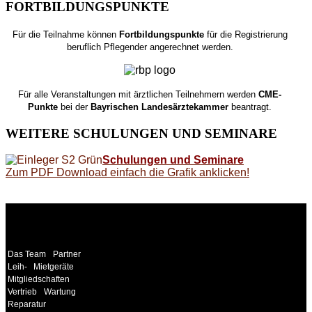
FORTBILDUNGSPUNKTE
Für die Teilnahme können
Fortbildungspunkte
für die Registrierung
beruflich Pflegender angerechnet werden.
Für alle Veranstaltungen mit ärztlichen Teilnehmern werden
CME-
Punkte
bei der
Bayrischen Landesärztekammer
beantragt.
WEITERE
SCHULUNGEN UND SEMINARE
Schulungen und Seminare
Zum PDF Download einfach die Grafik anklicken!
WEITERE
LINKS
Das Team
Partner
Leih-
Mietgeräte
Mitgliedschaften
Vertrieb
Wartung
Reparatur