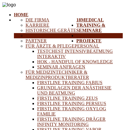
HOME
DIE FIRMA
18MEDICAL
KARRIERE
TRAINING &
HISTORISCHE GERÄTE
SEMINARE
ANFAHRT
SERVICE
PARTNER
PROJEKTE
FÜR ÄRZTE & PFLEGEPERSONAL
TESTCHEST INTENSIVBEATMUNG
INTERAKTIV
HOK - HANDFUL OF KNOWLEDGE
SEMINAR ANFRAGEN
FÜR MEDIZINTECHNIKER &
MEDIZINPRODUKTBERATER
FIRSTLINE TRAINING FABIUS
GRUNDLAGEN DER ANÄSTHESIE
UND BEATMUNG
FIRSTLINE TRAINING ZEUS
FIRSTLINE TRAINING PERSEUS
FIRSTLINE TRAINING OXYLOG
FAMILIE
FIRSTLINE TRAINING DRÄGER
INFINITY MONITORING
FIRSTLINE TRAINING VAPOR