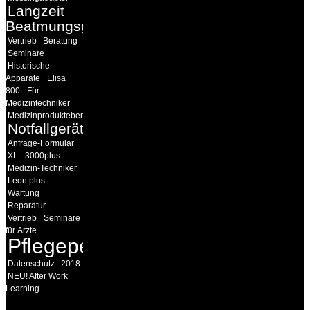
Langzeit
Beatmungsgeräte
Vertrieb
Beratung
Seminare
Historische
Apparate
Elisa
800
Für
Medizintechniker
Medizinprodukteberater
Notfallgeräte
Anfrage-Formular
XL
3000plus
Medizin-Techniker
Leon plus
Wartung
Reparatur
Vertrieb
Seminare
für Ärzte
Pflegepersonal
Datenschutz
2018
NEU! After Work
Learning