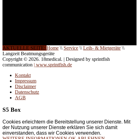
direkt vor Ort.
Die Qualität unserer
Schulungen ist das
Ergebnis jahrelanger
Erfahrung. Wir geben
diese gerne an Sie weiter.
AKTUELLE SEITE:
Home
\\
Service
\\
Leih- & Mietgeräte
\\
Langzeit Beatmungsgeräte
Copyright © 2026. 18medical. | Designed by sprintfish
communication
| www.sprintfish.de
Kontakt
Impressum
Disclaimer
Datenschutz
AGB
S5 Box
Cookies erleichtern die Bereitstellung unserer Dienste. Mit
der Nutzung unserer Dienste erklären Sie sich damit
einverstanden, dass wir Cookies verwenden.
WEITERE INFORMATIONEN
OK
ABLEHNEN