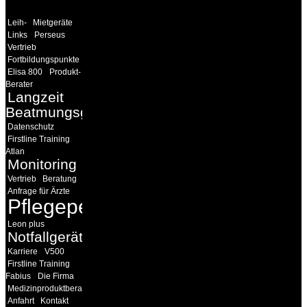
Leih-
Mietgeräte
Links
Perseus
Vertrieb
Fortbildungspunkte
Elisa 800
Produkt-
Berater
Langzeit
Beatmungsgeräte
Datenschutz
Firstline Training
Atlan
Monitoring
Vertrieb
Beratung
Anfrage für Ärzte
Pflegepersonal
Leon plus
Notfallgeräte
Karriere
V500
Firstline Training
Fabius
Die Firma
Medizinproduktberater
Anfahrt
Kontakt