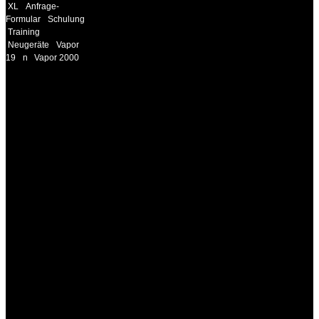
XL
Anfrage-
Formular
Schulung
Training
Neugeräte
Vapor
19
n
Vapor 2000
INFORMATION
Seminare und Trainings
für Anwender von
Medizinprodukten und für
technisches Personal
.
Um Ihnen eine optimale
Arbeitsatmosphäre und
ein Maximum an
Lernerfolg zu garantieren,
ist die Anzahl der
Teilnehmer begrenzt. Auf
Ihren Wunsch richten wir
weitere Termine, Themen
und Seminare für Sie ein.
Gerne schulen wir Sie
auch in
Wochenendkursen, in
Halbtagsschulungen, oder