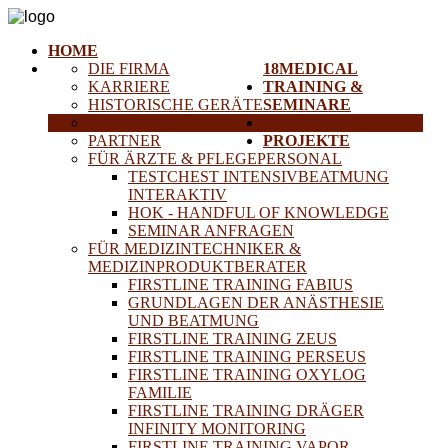
HOME
DIE FIRMA
18MEDICAL
KARRIERE
TRAINING &
HISTORISCHE GERÄTE
SEMINARE
ANFAHRT
SERVICE
PARTNER
PROJEKTE
FÜR ÄRZTE & PFLEGEPERSONAL
TESTCHEST INTENSIVBEATMUNG
INTERAKTIV
HOK - HANDFUL OF KNOWLEDGE
SEMINAR ANFRAGEN
FÜR MEDIZINTECHNIKER &
MEDIZINPRODUKTBERATER
FIRSTLINE TRAINING FABIUS
GRUNDLAGEN DER ANÄSTHESIE
UND BEATMUNG
FIRSTLINE TRAINING ZEUS
FIRSTLINE TRAINING PERSEUS
FIRSTLINE TRAINING OXYLOG
FAMILIE
FIRSTLINE TRAINING DRÄGER
INFINITY MONITORING
FIRSTLINE TRAINING VAPOR