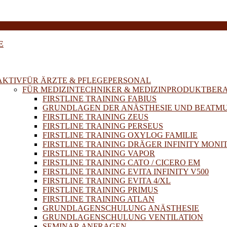
E
AKTIV
FÜR ÄRZTE & PFLEGEPERSONAL
FÜR MEDIZINTECHNIKER & MEDIZINPRODUKTBER
FIRSTLINE TRAINING FABIUS
GRUNDLAGEN DER ANÄSTHESIE UND BEATM
FIRSTLINE TRAINING ZEUS
FIRSTLINE TRAINING PERSEUS
FIRSTLINE TRAINING OXYLOG FAMILIE
FIRSTLINE TRAINING DRÄGER INFINITY MONI
FIRSTLINE TRAINING VAPOR
FIRSTLINE TRAINING CATO / CICERO EM
FIRSTLINE TRAINING EVITA INFINITY V500
FIRSTLINE TRAINING EVITA 4/XL
FIRSTLINE TRAINING PRIMUS
FIRSTLINE TRAINING ATLAN
GRUNDLAGENSCHULUNG ANÄSTHESIE
GRUNDLAGENSCHULUNG VENTILATION
SEMINAR ANFRAGEN