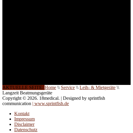
Teilnehmer begrenzt. Auf
Ihren Wunsch richten wir
weitere Termine, Themen
und Seminare für Sie ein.
Gerne schulen wir Sie
auch in
Wochenendkursen, in
Halbtagsschulungen, oder
direkt vor Ort.
Die Qualität unserer
Schulungen ist das
Ergebnis jahrelanger
Erfahrung. Wir geben
diese gerne an Sie weiter.
AKTUELLE SEITE:
Home
\\
Service
\\
Leih- & Mietgeräte
\\
Langzeit Beatmungsgeräte
Copyright © 2026. 18medical. | Designed by sprintfish
communication
| www.sprintfish.de
Kontakt
Impressum
Disclaimer
Datenschutz