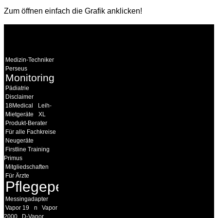
Zum öffnen einfach die Grafik anklicken!
WEITERE
LINKS
Medizin-Techniker
Perseus
Monitoring
Pädiatrie
Disclaimer
18Medical
Leih-
Mietgeräte
XL
Produkt-Berater
Für alle Fachkreise
Neugeräte
Firstline Training
Primus
Mitgliedschaften
Für Ärzte
Pflegepersonal
Messingadapter
Vapor 19
n
Vapor
2000
D-Vapor