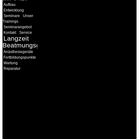
Aufbau
Entwicklung
Seminare
Unser
Trainings
Seminarangebot
Kontakt
Service
Langzeit
Beatmungsgeräte
Anästhesiegeräte
Fortbildungspunkte
Wartung
Reparatur
INFORMATION
Seminare und Trainings
für Anwender von
Medizinprodukten und für
technisches Personal
.
Um Ihnen eine optimale
Arbeitsatmosphäre und
ein Maximum an
Lernerfolg zu garantieren,
ist die Anzahl der