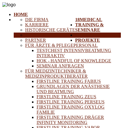
HOME
DIE FIRMA
18MEDICAL
KARRIERE
TRAINING &
HISTORISCHE GERÄTE
SEMINARE
ANFAHRT
SERVICE
PARTNER
PROJEKTE
FÜR ÄRZTE & PFLEGEPERSONAL
TESTCHEST INTENSIVBEATMUNG
INTERAKTIV
HOK - HANDFUL OF KNOWLEDGE
SEMINAR ANFRAGEN
FÜR MEDIZINTECHNIKER &
MEDIZINPRODUKTBERATER
FIRSTLINE TRAINING FABIUS
GRUNDLAGEN DER ANÄSTHESIE
UND BEATMUNG
FIRSTLINE TRAINING ZEUS
FIRSTLINE TRAINING PERSEUS
FIRSTLINE TRAINING OXYLOG
FAMILIE
FIRSTLINE TRAINING DRÄGER
INFINITY MONITORING
FIRSTLINE TRAINING VAPOR