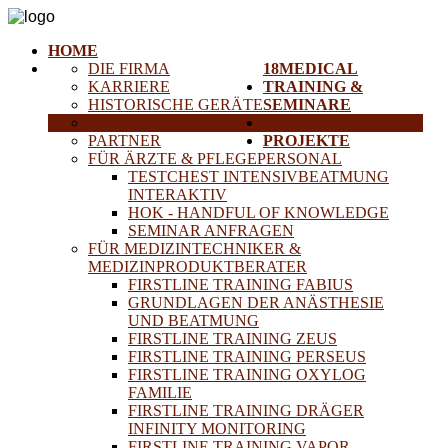
HOME
DIE FIRMA
18MEDICAL
KARRIERE
TRAINING &
HISTORISCHE GERÄTE
SEMINARE
ANFAHRT
SERVICE
PARTNER
PROJEKTE
FÜR ÄRZTE & PFLEGEPERSONAL
TESTCHEST INTENSIVBEATMUNG
INTERAKTIV
HOK - HANDFUL OF KNOWLEDGE
SEMINAR ANFRAGEN
FÜR MEDIZINTECHNIKER &
MEDIZINPRODUKTBERATER
FIRSTLINE TRAINING FABIUS
GRUNDLAGEN DER ANÄSTHESIE
UND BEATMUNG
FIRSTLINE TRAINING ZEUS
FIRSTLINE TRAINING PERSEUS
FIRSTLINE TRAINING OXYLOG
FAMILIE
FIRSTLINE TRAINING DRÄGER
INFINITY MONITORING
FIRSTLINE TRAINING VAPOR