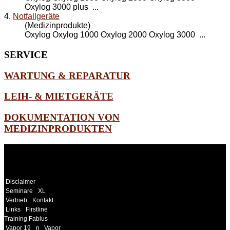
Oxylog 3000 plus ...
4.
Notfallgeräte
(Medizinprodukte)
Oxylog Oxylog 1000 Oxylog 2000 Oxylog
3000
...
SERVICE
WARTUNG & REPARATUR
LEIH- & MIETGERÄTE
DOKUMENTATION VON
MEDIZINPRODUKTEN
WEITERE
LINKS
Disclaimer
Seminare
XL
Vertrieb
Kontakt
Links
Firstline
Training Fabius
Vapor 19
n
Vapor