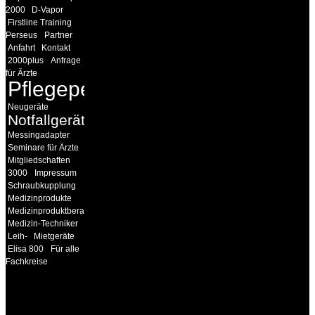
2000
D-Vapor
Firstline Training
Perseus
Partner
Anfahrt
Kontakt
2000plus
Anfrage
für Ärzte
Pflegepersonal
Neugeräte
Notfallgeräte
Messingadapter
Seminare für Ärzte
Mitgliedschaften
3000
Impressum
Schraubkupplung
Medizinprodukte
Medizinproduktberater
Medizin-Techniker
Leih-
Mietgeräte
Elisa 800
Für alle
Fachkreise
INFORMATION
Seminare und Trainings