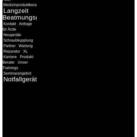
Medizinproduktberater
Langzeit
Beatmungsgeräte
Kontakt
Anfrage
für Ärzte
Neugeräte
Schraubkupplung
Partner
Wartung
Reparatur
XL
Karriere
Produkt-
Berater
Unser
Trainings
Seminarangebot
Notfallgeräte
INFORMATION
Seminare und Trainings
für Anwender von
Medizinprodukten und für
technisches Personal
.
Um Ihnen eine optimale
Arbeitsatmosphäre und
ein Maximum an