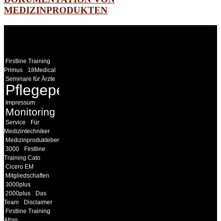
MEDIZINPRODUKTEN
WEITERE
LINKS
Firstline Training
Primus
18Medical
Seminare für Ärzte
Pflegepersonal
Impressum
Monitoring
Service
Für
Medizintechniker
Medizinprodukteberater
3000
Firstline
Training Cato
Cicero EM
Mitgliedschaften
3000plus
2000plus
Das
Team
Disclaimer
Firstline Training
Atlan