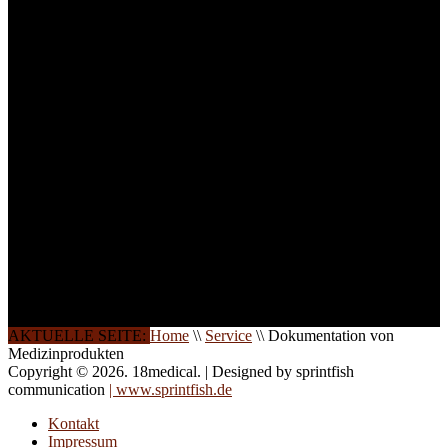
Lernerfolg zu garantieren,
ist die Anzahl der
Teilnehmer begrenzt. Auf
Ihren Wunsch richten wir
weitere Termine, Themen
und Seminare für Sie ein.
Gerne schulen wir Sie
auch in
Wochenendkursen, in
Halbtagsschulungen, oder
direkt vor Ort.
Die Qualität unserer
Schulungen ist das
Ergebnis jahrelanger
Erfahrung. Wir geben
diese gerne an Sie weiter.
AKTUELLE SEITE:
Home
\\
Service
\\
Dokumentation von
Medizinprodukten
Copyright © 2026. 18medical. | Designed by sprintfish
communication
| www.sprintfish.de
Kontakt
Impressum