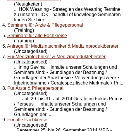
(Neuigkeiten)
... HOK Weaning - Strategien des Weaning Termine
zu unseren HOK - handful of knowledge
Seminare
n
finden Sie hier ...
4.
Seminare für Ärzte & Pflegepersonal
(Training)
5.
Seminare für alle Fachkreise
(Training)
6.
Anfrage für Medizintechniker & Medizinproduktberater
(Uncategorised)
7.
Für Medizintechniker & Medizinprodukteberater
(Uncategorised)
... ining Savina Inhalte unserer Schulungen und
Seminare
sind: • Grundlagen der Beatmung /
Grundlagen der Anästhesie • Verwendungszweck •
Inbetriebnahme • Gerätespezifische Merkmale • Pr ...
8.
Für Ärzte & Pflegepersonal
(Uncategorised)
... Juli 29. bis 31. Juli 2014 Geräte im Fokus Primus
/ Perseus Inhalte unserer Schulungen und
Seminare
sind: • Grundlagen der Beatmung /
Grundlagen der ...
9.
Für alle Fachkreise
(Uncategorised)
September 25. bis 26. September 2014 MPG -