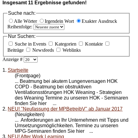
Insgesamt
11
Ergebnisse gefunden!
Suche nach:
Alle Wörter
Irgendein Wort
Exakter Ausdruck
Reihenfolge:
Nur Suchen:
Suche in Events
Kategorien
Kontakte
Beiträge
Newsfeeds
Weblinks
Anzeige #
1.
Startseite
(Frontpage)
... Beatmung bei akutem Lungenversagen HOK
COPD - Beatmung bei obstruktiven
Ventilationsstörungen HOK Weaning - Strategien
des Weaning Termine zu unseren HOK -
Seminare
n
finden Sie hier ...
2.
NEU! "Neufassung der MPBetreibV" ab Januar 2017
(Neuigkeiten)
... Anforderungen an Ihr Unternehmen mit Tipps und
Umsetzungsmöglichkeiten. Termine zu unseren
MPG-
Seminare
n finden Sie hier ...
3.
NEU! After Work Learning