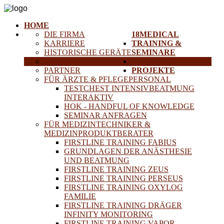
HOME
DIE FIRMA
18MEDICAL
KARRIERE
TRAINING &
HISTORISCHE GERÄTE
SEMINARE
ANFAHRT
SERVICE
PARTNER
PROJEKTE
FÜR ÄRZTE & PFLEGEPERSONAL
TESTCHEST INTENSIVBEATMUNG
INTERAKTIV
HOK - HANDFUL OF KNOWLEDGE
SEMINAR ANFRAGEN
FÜR MEDIZINTECHNIKER &
MEDIZINPRODUKTBERATER
FIRSTLINE TRAINING FABIUS
GRUNDLAGEN DER ANÄSTHESIE
UND BEATMUNG
FIRSTLINE TRAINING ZEUS
FIRSTLINE TRAINING PERSEUS
FIRSTLINE TRAINING OXYLOG
FAMILIE
FIRSTLINE TRAINING DRÄGER
INFINITY MONITORING
FIRSTLINE TRAINING VAPOR