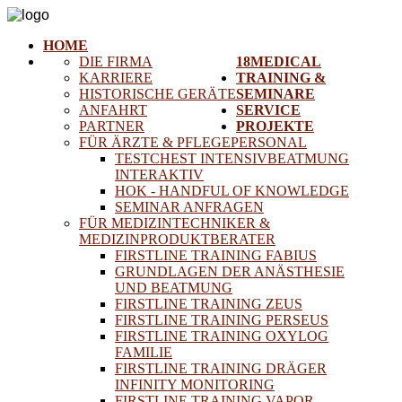
HOME
DIE FIRMA
18MEDICAL
KARRIERE
TRAINING &
HISTORISCHE GERÄTE
SEMINARE
ANFAHRT
SERVICE
PARTNER
PROJEKTE
FÜR ÄRZTE & PFLEGEPERSONAL
TESTCHEST INTENSIVBEATMUNG
INTERAKTIV
HOK - HANDFUL OF KNOWLEDGE
SEMINAR ANFRAGEN
FÜR MEDIZINTECHNIKER &
MEDIZINPRODUKTBERATER
FIRSTLINE TRAINING FABIUS
GRUNDLAGEN DER ANÄSTHESIE
UND BEATMUNG
FIRSTLINE TRAINING ZEUS
FIRSTLINE TRAINING PERSEUS
FIRSTLINE TRAINING OXYLOG
FAMILIE
FIRSTLINE TRAINING DRÄGER
INFINITY MONITORING
FIRSTLINE TRAINING VAPOR