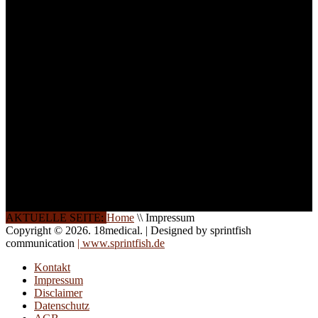
ist die Anzahl der
Teilnehmer begrenzt. Auf
Ihren Wunsch richten wir
weitere Termine, Themen
und Seminare für Sie ein.
Gerne schulen wir Sie
auch in
Wochenendkursen, in
Halbtagsschulungen, oder
direkt vor Ort.
Die Qualität unserer
Schulungen ist das
Ergebnis jahrelanger
Erfahrung. Wir geben
diese gerne an Sie weiter.
AKTUELLE SEITE:
Home
\\
Impressum
Copyright © 2026. 18medical. | Designed by sprintfish
communication
| www.sprintfish.de
Kontakt
Impressum
Disclaimer
Datenschutz