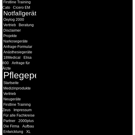
Firstline Training
Cato
Cicero EM
Notfallgeräte
Oxylog 2000
Vertrieb
Beratung
Disclaimer
Projekte
Narkosegeräte
Anfrage-Formular
Anästhesiegeräte
18Medical
Elisa
800
Anfrage für
Ärzte
Pflegepersonal
Startseite
Medizinprodukte
Vertrieb
Neugeräte
Firstline Training
Zeus
Impressum
Für alle Fachkreise
Partner
2000plus
Die Firma
Aufbau
Entwicklung
XL