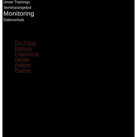
Unser Trainings
Seminarangebot
Monitoring
Datenschutz
18MEDICAL
Die Firma
Karriere
Historische
Geräte
Anfahrt
Partner
INFORMATION
Seminare und Trainings
für Anwender von
Medizinprodukten und für
technisches Personal
.
Um Ihnen eine optimale
Arbeitsatmosphäre und
ein Maximum an
Lernerfolg zu garantieren,