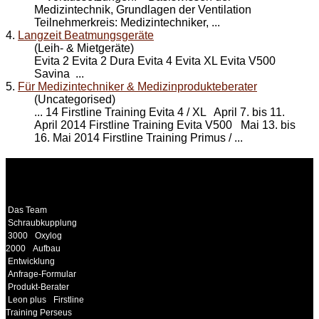
Medizintechnik, Grundlagen der Ventilation
Teilnehmerkreis: Medizintechniker, ...
4.
Langzeit Beatmungsgeräte
(Leih- & Mietgeräte)
Evita 2 Evita 2 Dura Evita 4 Evita
XL
Evita V500
Savina ...
5.
Für Medizintechniker & Medizinprodukteberater
(Uncategorised)
... 14 Firstline Training Evita 4 /
XL
April 7. bis 11.
April 2014 Firstline Training Evita V500 Mai 13. bis
16. Mai 2014 Firstline Training Primus / ...
WEITERE
LINKS
Das Team
Schraubkupplung
3000
Oxylog
2000
Aufbau
Entwicklung
Anfrage-Formular
Produkt-Berater
Leon plus
Firstline
Training Perseus