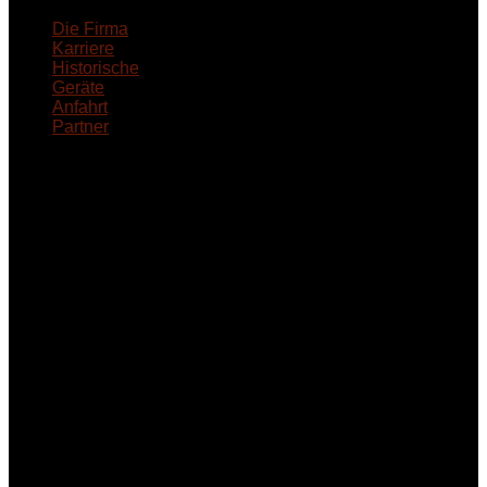
Die Firma
Karriere
Historische
Geräte
Anfahrt
Partner
INFORMATION
Seminare und Trainings
für Anwender von
Medizinprodukten und für
technisches Personal
.
Um Ihnen eine optimale
Arbeitsatmosphäre und
ein Maximum an
Lernerfolg zu garantieren,
ist die Anzahl der
Teilnehmer begrenzt. Auf
Ihren Wunsch richten wir
weitere Termine, Themen
und Seminare für Sie ein.
Gerne schulen wir Sie
auch in