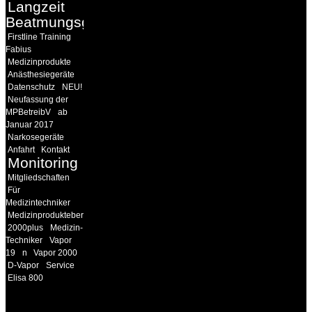
Langzeit
Beatmungsgeräte
Firstline Training
Fabius
Medizinprodukte
Anästhesiegeräte
Datenschutz
NEU!
Neufassung der
MPBetreibV
ab
Januar 2017
Narkosegeräte
Anfahrt
Kontakt
Monitoring
Mitgliedschaften
Für
Medizintechniker
Medizinprodukteberater
2000plus
Medizin-
Techniker
Vapor
19
n
Vapor 2000
D-Vapor
Service
Elisa 800
18MEDICAL