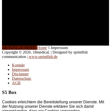
Wochenendkursen, in
Halbtagsschulungen, oder
direkt vor Ort.
Die Qualität unserer
Schulungen ist das
Ergebnis jahrelanger
Erfahrung. Wir geben
diese gerne an Sie weiter.
AKTUELLE SEITE:
Home
\\
Impressum
Copyright © 2026. 18medical. | Designed by sprintfish
communication
| www.sprintfish.de
Kontakt
Impressum
Disclaimer
Datenschutz
AGB
S5 Box
Cookies erleichtern die Bereitstellung unserer Dienste. Mit
der Nutzung unserer Dienste erklären Sie sich damit
einverstanden, dass wir Cookies verwenden.