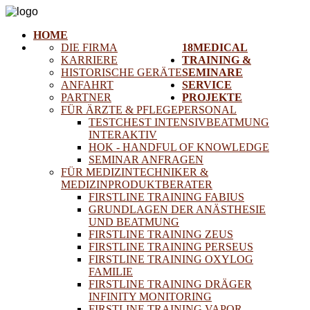
HOME
DIE FIRMA
18MEDICAL
KARRIERE
TRAINING &
HISTORISCHE GERÄTE
SEMINARE
ANFAHRT
SERVICE
PARTNER
PROJEKTE
FÜR ÄRZTE & PFLEGEPERSONAL
TESTCHEST INTENSIVBEATMUNG
INTERAKTIV
HOK - HANDFUL OF KNOWLEDGE
SEMINAR ANFRAGEN
FÜR MEDIZINTECHNIKER &
MEDIZINPRODUKTBERATER
FIRSTLINE TRAINING FABIUS
GRUNDLAGEN DER ANÄSTHESIE
UND BEATMUNG
FIRSTLINE TRAINING ZEUS
FIRSTLINE TRAINING PERSEUS
FIRSTLINE TRAINING OXYLOG
FAMILIE
FIRSTLINE TRAINING DRÄGER
INFINITY MONITORING
FIRSTLINE TRAINING VAPOR