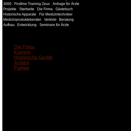
3000
Firstline Training Zeus
Anfrage für Ärzte
Projekte
Startseite
Die Firma
Gästebuch
Historische Apparate
Für Medizintechniker
Medizinprodukteberater
Vertrieb
Beratung
Aufbau
Entwicklung
Seminare für Ärzte
18MEDICAL
Die Firma
Karriere
Historische Geräte
Anfahrt
Partner
INFORMATION
Seminare und Trainings für Anwender von Medizinprodukten u
technisches Personal
.
Um Ihnen eine optimale Arbeitsatmosphäre und ein Maximum
Lernerfolg zu garantieren, ist die Anzahl der Teilnehmer begren
Ihren Wunsch richten wir weitere Termine, Themen und Semin
Sie ein. Gerne schulen wir Sie auch in Wochenendkursen, in
Halbtagsschulungen, oder direkt vor Ort.