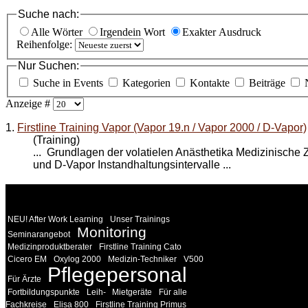
Suche nach:
Alle Wörter
Irgendein Wort
Exakter Ausdruck
Reihenfolge:
Nur Suchen:
Suche in Events
Kategorien
Kontakte
Beiträge
Anzeige #
1.
Firstline Training Vapor (Vapor 19.n / Vapor 2000 / D-Vapor)
(Training)
... Grundlagen der volatielen Anästhetika Medizinisc
und D-Vapor Instandhaltungsintervalle ...
WEITERE
LINKS
NEU! After Work Learning
Unser Trainings
Monitoring
Seminarangebot
Medizinproduktberater
Firstline Training Cato
Cicero EM
Oxylog 2000
Medizin-Techniker
V500
Pflegepersonal
Für Ärzte
Fortbildungspunkte
Leih-
Mietgeräte
Für alle
Fachkreise
Elisa 800
Firstline Training Primus