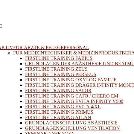
E
AKTIV
FÜR ÄRZTE & PFLEGEPERSONAL
FÜR MEDIZINTECHNIKER & MEDIZINPRODUKTBER
FIRSTLINE TRAINING FABIUS
GRUNDLAGEN DER ANÄSTHESIE UND BEATM
FIRSTLINE TRAINING ZEUS
FIRSTLINE TRAINING PERSEUS
FIRSTLINE TRAINING OXYLOG FAMILIE
FIRSTLINE TRAINING DRÄGER INFINITY MONI
FIRSTLINE TRAINING VAPOR
FIRSTLINE TRAINING CATO / CICERO EM
FIRSTLINE TRAINING EVITA INFINITY V500
FIRSTLINE TRAINING EVITA 4/XL
FIRSTLINE TRAINING PRIMUS
FIRSTLINE TRAINING ATLAN
GRUNDLAGENSCHULUNG ANÄSTHESIE
GRUNDLAGENSCHULUNG VENTILATION
SEMINAR ANFRAGEN