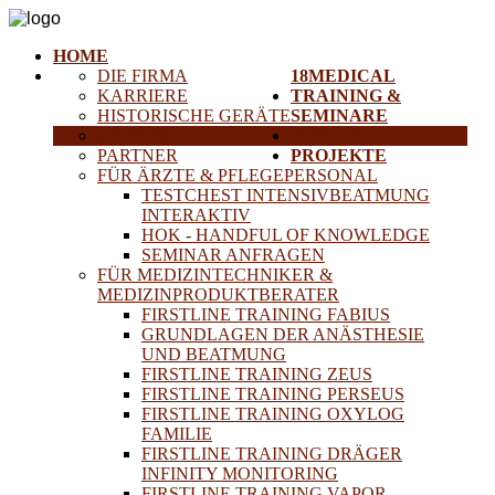
HOME
DIE FIRMA
18MEDICAL
KARRIERE
TRAINING &
HISTORISCHE GERÄTE
SEMINARE
ANFAHRT
SERVICE
PARTNER
PROJEKTE
FÜR ÄRZTE & PFLEGEPERSONAL
TESTCHEST INTENSIVBEATMUNG
INTERAKTIV
HOK - HANDFUL OF KNOWLEDGE
SEMINAR ANFRAGEN
FÜR MEDIZINTECHNIKER &
MEDIZINPRODUKTBERATER
FIRSTLINE TRAINING FABIUS
GRUNDLAGEN DER ANÄSTHESIE
UND BEATMUNG
FIRSTLINE TRAINING ZEUS
FIRSTLINE TRAINING PERSEUS
FIRSTLINE TRAINING OXYLOG
FAMILIE
FIRSTLINE TRAINING DRÄGER
INFINITY MONITORING
FIRSTLINE TRAINING VAPOR