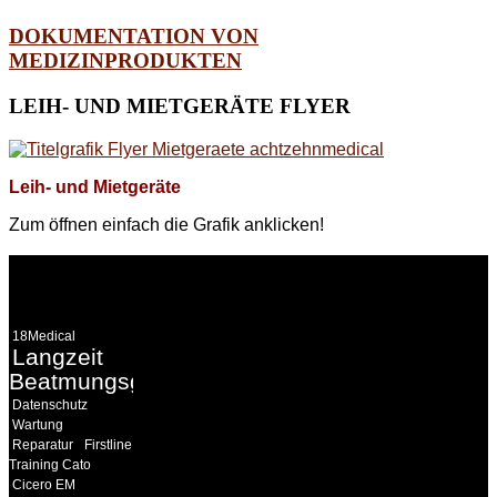
DOKUMENTATION VON
MEDIZINPRODUKTEN
LEIH-
UND MIETGERÄTE FLYER
Leih- und Mietgeräte
Zum öffnen einfach die Grafik anklicken!
WEITERE
LINKS
18Medical
Langzeit
Beatmungsgeräte
Datenschutz
Wartung
Reparatur
Firstline
Training Cato
Cicero EM