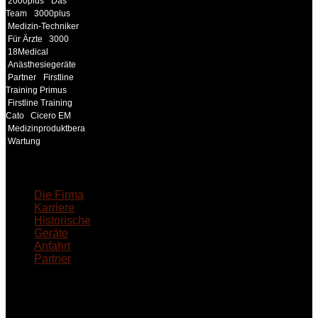
2000plus
Das
Team
3000plus
Medizin-Techniker
Für Ärzte
3000
18Medical
Anästhesiegeräte
Partner
Firstline
Training Primus
Firstline Training
Cato
Cicero EM
Medizinproduktberater
Wartung
18MEDICAL
Die Firma
Karriere
Historische
Geräte
Anfahrt
Partner
INFORMATION
Seminare und Trainings