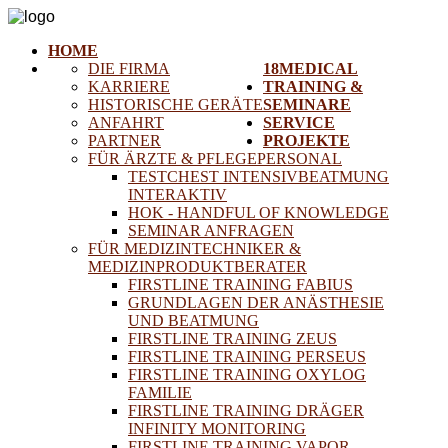
HOME
DIE FIRMA
18MEDICAL
KARRIERE
TRAINING &
HISTORISCHE GERÄTE
SEMINARE
ANFAHRT
SERVICE
PARTNER
PROJEKTE
FÜR ÄRZTE & PFLEGEPERSONAL
TESTCHEST INTENSIVBEATMUNG
INTERAKTIV
HOK - HANDFUL OF KNOWLEDGE
SEMINAR ANFRAGEN
FÜR MEDIZINTECHNIKER &
MEDIZINPRODUKTBERATER
FIRSTLINE TRAINING FABIUS
GRUNDLAGEN DER ANÄSTHESIE
UND BEATMUNG
FIRSTLINE TRAINING ZEUS
FIRSTLINE TRAINING PERSEUS
FIRSTLINE TRAINING OXYLOG
FAMILIE
FIRSTLINE TRAINING DRÄGER
INFINITY MONITORING
FIRSTLINE TRAINING VAPOR