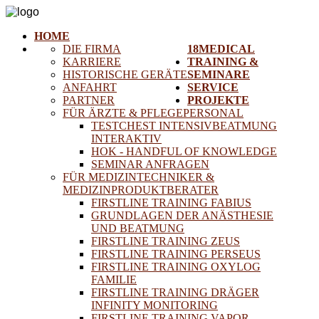
HOME
DIE FIRMA
18MEDICAL
KARRIERE
TRAINING &
HISTORISCHE GERÄTE
SEMINARE
ANFAHRT
SERVICE
PARTNER
PROJEKTE
FÜR ÄRZTE & PFLEGEPERSONAL
TESTCHEST INTENSIVBEATMUNG
INTERAKTIV
HOK - HANDFUL OF KNOWLEDGE
SEMINAR ANFRAGEN
FÜR MEDIZINTECHNIKER &
MEDIZINPRODUKTBERATER
FIRSTLINE TRAINING FABIUS
GRUNDLAGEN DER ANÄSTHESIE
UND BEATMUNG
FIRSTLINE TRAINING ZEUS
FIRSTLINE TRAINING PERSEUS
FIRSTLINE TRAINING OXYLOG
FAMILIE
FIRSTLINE TRAINING DRÄGER
INFINITY MONITORING
FIRSTLINE TRAINING VAPOR