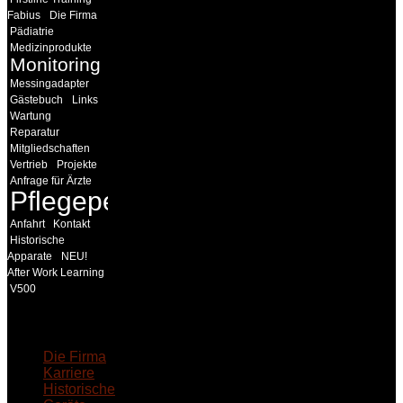
Fabius
Die Firma
Pädiatrie
Medizinprodukte
Monitoring
Messingadapter
Gästebuch
Links
Wartung
Reparatur
Mitgliedschaften
Vertrieb
Projekte
Anfrage für Ärzte
Pflegepersonal
Anfahrt
Kontakt
Historische
Apparate
NEU!
After Work Learning
V500
18MEDICAL
Die Firma
Karriere
Historische