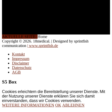
direkt vor Ort.
Die Qualität unserer
Schulungen ist das
Ergebnis jahrelanger
Erfahrung. Wir geben
diese gerne an Sie weiter.
AKTUELLE SEITE:
Home
Copyright © 2026. 18medical. | Designed by sprintfish
communication
| www.sprintfish.de
Kontakt
Impressum
Disclaimer
Datenschutz
AGB
S5 Box
Cookies erleichtern die Bereitstellung unserer Dienste. Mit
der Nutzung unserer Dienste erklären Sie sich damit
einverstanden, dass wir Cookies verwenden.
WEITERE INFORMATIONEN
OK
ABLEHNEN