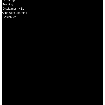
Schulung
Training
Disclaimer
NEU!
After Work Learning
Gästebuch
INFORMATION
Seminare und Trainings
für Anwender von
Medizinprodukten und für
technisches Personal
.
Um Ihnen eine optimale
Arbeitsatmosphäre und
ein Maximum an
Lernerfolg zu garantieren,
ist die Anzahl der
Teilnehmer begrenzt. Auf
Ihren Wunsch richten wir
weitere Termine, Themen
und Seminare für Sie ein.
Gerne schulen wir Sie
auch in
Wochenendkursen, in
Halbtagsschulungen, oder