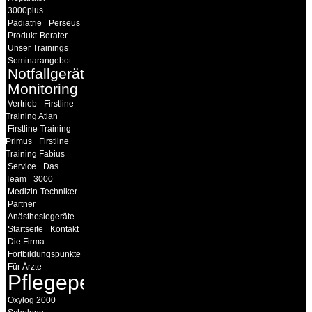
3000plus
Pädiatrie
Perseus
Produkt-Berater
Unser Trainings
Seminarangebot
Notfallgeräte
Monitoring
Vertrieb
Firstline
Training Atlan
Firstline Training
Primus
Firstline
Training Fabius
Service
Das
Team
3000
Medizin-Techniker
Partner
Anästhesiegeräte
Startseite
Kontakt
Die Firma
Fortbildungspunkte
Für Ärzte
Pflegepersonal
Oxylog 2000