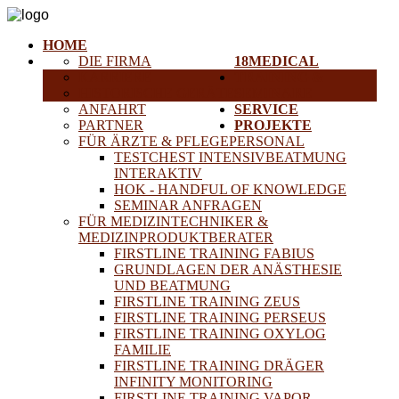
HOME
DIE FIRMA
18MEDICAL
KARRIERE
TRAINING &
HISTORISCHE GERÄTE
SEMINARE
ANFAHRT
SERVICE
PARTNER
PROJEKTE
FÜR ÄRZTE & PFLEGEPERSONAL
TESTCHEST INTENSIVBEATMUNG
INTERAKTIV
HOK - HANDFUL OF KNOWLEDGE
SEMINAR ANFRAGEN
FÜR MEDIZINTECHNIKER &
MEDIZINPRODUKTBERATER
FIRSTLINE TRAINING FABIUS
GRUNDLAGEN DER ANÄSTHESIE
UND BEATMUNG
FIRSTLINE TRAINING ZEUS
FIRSTLINE TRAINING PERSEUS
FIRSTLINE TRAINING OXYLOG
FAMILIE
FIRSTLINE TRAINING DRÄGER
INFINITY MONITORING
FIRSTLINE TRAINING VAPOR