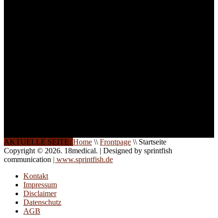
Teilnehmer begrenzt. Auf
Ihren Wunsch richten wir
weitere Termine, Themen
und Seminare für Sie ein.
Gerne schulen wir Sie
auch in
Wochenendkursen, in
Halbtagsschulungen, oder
direkt vor Ort.
Die Qualität unserer
Schulungen ist das
Ergebnis jahrelanger
Erfahrung. Wir geben
diese gerne an Sie weiter.
AKTUELLE SEITE:
Home
\\
Frontpage
\\
Startseite
Copyright © 2026. 18medical. | Designed by sprintfish
communication
| www.sprintfish.de
Kontakt
Impressum
Disclaimer
Datenschutz
AGB