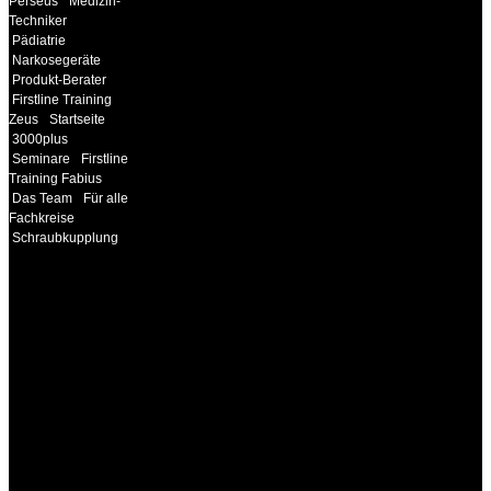
Perseus
Medizin-
Techniker
Pädiatrie
Narkosegeräte
Produkt-Berater
Firstline Training
Zeus
Startseite
3000plus
Seminare
Firstline
Training Fabius
Das Team
Für alle
Fachkreise
Schraubkupplung
INFORMATION
Seminare und Trainings
für Anwender von
Medizinprodukten und für
technisches Personal
.
Um Ihnen eine optimale
Arbeitsatmosphäre und
ein Maximum an
Lernerfolg zu garantieren,
ist die Anzahl der