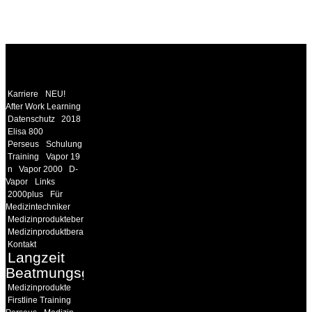
WEITERE
LINKS
Karriere
NEU!
After Work Learning
Datenschutz
2018
Elisa 800
Perseus
Schulung
Training
Vapor 19
n
Vapor 2000
D-
Vapor
Links
2000plus
Für
Medizintechniker
Medizinprodukteberater
Medizinproduktberater
Kontakt
Langzeit
Beatmungsgeräte
Medizinprodukte
Firstline Training