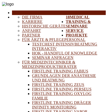
HOME
DIE FIRMA
18MEDICAL
KARRIERE
TRAINING &
HISTORISCHE GERÄTE
SEMINARE
ANFAHRT
SERVICE
PARTNER
PROJEKTE
FÜR ÄRZTE & PFLEGEPERSONAL
TESTCHEST INTENSIVBEATMUNG
INTERAKTIV
HOK - HANDFUL OF KNOWLEDGE
SEMINAR ANFRAGEN
FÜR MEDIZINTECHNIKER &
MEDIZINPRODUKTBERATER
FIRSTLINE TRAINING FABIUS
GRUNDLAGEN DER ANÄSTHESIE
UND BEATMUNG
FIRSTLINE TRAINING ZEUS
FIRSTLINE TRAINING PERSEUS
FIRSTLINE TRAINING OXYLOG
FAMILIE
FIRSTLINE TRAINING DRÄGER
INFINITY MONITORING
FIRSTLINE TRAINING VAPOR