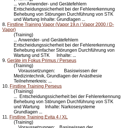
... von Anwender- und Gerätefehlern
Entscheidungssicherheit bei der Fehlererkennung
Behebung von Störungen Durchführung von STK
und
Wartung
Inhalte: Grundlagen ...
8.
Firstline Training Vapor (Vapor 19.n / Vapor 2000 / D-
Vapor)
(Training)
... Anwender- und Gerätefehlern
Entscheidungssicherheit bei der Fehlererkennung
Behebung einfacher Störungen Durchführung von
Wartung
und STK Inhalte: ...
9.
Geräte im Fokus Primus / Perseus
(Training)
Voraussetzungen: Basiswissen der
Medizintechnik, Grundlagen der Anästhesie
Teilnehmerkreis: ...
10.
Firstline Training Perseus
(Training)
... Entscheidungssicherheit bei der Fehlererkennung
Behebung von Störungen Durchführung von STK
und
Wartung
Inhalte: Narkosesysteme
Grundlagen ...
11.
Firstline Training Evita 4 / XL
(Training)
Voraussetzungen: Basiswissen der