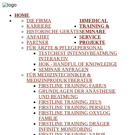
HOME
DIE FIRMA
18MEDICAL
KARRIERE
TRAINING &
HISTORISCHE GERÄTE
SEMINARE
ANFAHRT
SERVICE
PARTNER
PROJEKTE
FÜR ÄRZTE & PFLEGEPERSONAL
TESTCHEST INTENSIVBEATMUNG
INTERAKTIV
HOK - HANDFUL OF KNOWLEDGE
SEMINAR ANFRAGEN
FÜR MEDIZINTECHNIKER &
MEDIZINPRODUKTBERATER
FIRSTLINE TRAINING FABIUS
GRUNDLAGEN DER ANÄSTHESIE
UND BEATMUNG
FIRSTLINE TRAINING ZEUS
FIRSTLINE TRAINING PERSEUS
FIRSTLINE TRAINING OXYLOG
FAMILIE
FIRSTLINE TRAINING DRÄGER
INFINITY MONITORING
FIRSTLINE TRAINING VAPOR