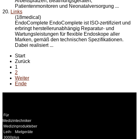
Arbeitsplätzen, Beatmungsgeräten,
Patientenmonitoren und Neonatalversorgung ...
20.
Links
(18medical)
EndoComplete EndoComplete ist ISO-zertifiziert und
erbringt herstellerunabhängig Reparatur- und
Wartungsleistungen für flexible Endoskope aller
Marken, gemäß den technischen Spezifikationen.
Dabei realisiert ...
Start
Zurück
1
2
Weiter
Ende
WEITERE
LINKS
Für
Medizintechniker
Medizinprodukteberater
Leih-
Mietgeräte
3000plus