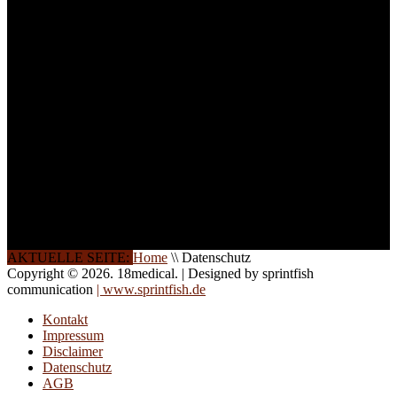
Teilnehmer begrenzt. Auf
Ihren Wunsch richten wir
weitere Termine, Themen
und Seminare für Sie ein.
Gerne schulen wir Sie
auch in
Wochenendkursen, in
Halbtagsschulungen, oder
direkt vor Ort.
Die Qualität unserer
Schulungen ist das
Ergebnis jahrelanger
Erfahrung. Wir geben
diese gerne an Sie weiter.
AKTUELLE SEITE:
Home
\\
Datenschutz
Copyright © 2026. 18medical. | Designed by sprintfish
communication
| www.sprintfish.de
Kontakt
Impressum
Disclaimer
Datenschutz
AGB