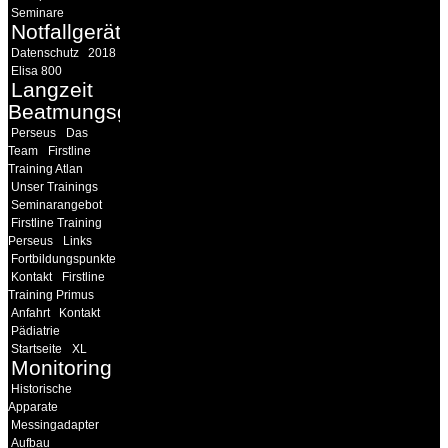
Seminare
Notfallgeräte
Datenschutz
2018
Elisa 800
Langzeit
Beatmungsgeräte
Perseus
Das
Team
Firstline
Training Atlan
Unser Trainings
Seminarangebot
Firstline Training
Perseus
Links
Fortbildungspunkte
Kontakt
Firstline
Training Primus
Anfahrt
Kontakt
Pädiatrie
Startseite
XL
Monitoring
Historische
Apparate
Messingadapter
Aufbau