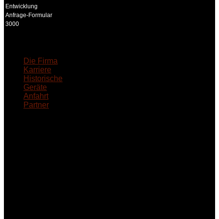
Entwicklung
Anfrage-Formular
3000
18MEDICAL
Die Firma
Karriere
Historische
Geräte
Anfahrt
Partner
INFORMATION
Seminare und Trainings
für Anwender von
Medizinprodukten und für
technisches Personal
.
Um Ihnen eine optimale
Arbeitsatmosphäre und
ein Maximum an
Lernerfolg zu garantieren,
ist die Anzahl der