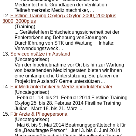
Medizintechnik, Grundlagen der Ventilation
Teilnehmerkreis: Medizintechniker, ...
12.
Firstline Training Oxylog / Oxylog 2000, 2000plus,
3000, 3000plus
(Training)
... Gerätefehlern Entscheidungssicherheit bei der
Fehlererkennung Behebung vonStörungen
Durchführung von STK und
Wartung
Inhalte:
Verwendungszweck ...
13.
Serviceeinsätze im Ausland
(Uncategorised)
Von der Inbetriebnahme vor Ort bis hin zur
Wartung
von bestehenden Medizingeräten bieten wir Ihnen
eine umfangreiche Unterstützung. Sie planen ein
Projekt im Ausland? Gerne unterstützen ...
14.
Für Medizintechniker & Medizinprodukteberater
(Uncategorised)
Februar 18. bis 21. Februar 2014 Firstline Training
Oxylog 25. bis 28. Februar 2014 Firstline Training
Julian März 18. bis 21. März ...
15.
Für Ärzte & Pflegepersonal
(Uncategorised)
Mai 6. bis 9. Mai 2014 Beatmungsgerätetechnik für
die „Beauftragte Person“ Juni 3. bis 6. Juni 2014
Narkosegerätetechnik für die „Beauftragte Person" ...