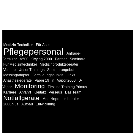
WEITERE
LINKS
Medizin-Techniker
Für Ärzte
Pflegepersonal
Anfrage-
Formular
V500
Oxylog 2000
Partner
Seminare
Für Medizintechniker
Medizinprodukteberater
Vertrieb
Unser Trainings
Seminarangebot
Messingadapter
Fortbildungspunkte
Links
Anästhesiegeräte
Vapor 19
n
Vapor 2000
D-
Monitoring
Vapor
Firstline Training Primus
Karriere
Anfahrt
Kontakt
Perseus
Das Team
Notfallgeräte
Medizinproduktberater
2000plus
Aufbau
Entwicklung
INFORMATION
Seminare und Trainings für Anwender von Medizinprodukten u
technisches Personal
.