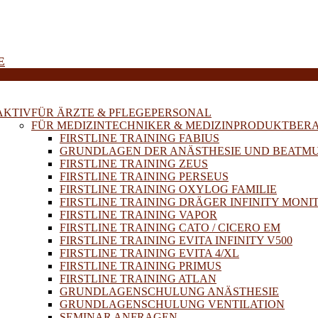
E
AKTIV
FÜR ÄRZTE & PFLEGEPERSONAL
FÜR MEDIZINTECHNIKER & MEDIZINPRODUKTBER
FIRSTLINE TRAINING FABIUS
GRUNDLAGEN DER ANÄSTHESIE UND BEATM
FIRSTLINE TRAINING ZEUS
FIRSTLINE TRAINING PERSEUS
FIRSTLINE TRAINING OXYLOG FAMILIE
FIRSTLINE TRAINING DRÄGER INFINITY MONI
FIRSTLINE TRAINING VAPOR
FIRSTLINE TRAINING CATO / CICERO EM
FIRSTLINE TRAINING EVITA INFINITY V500
FIRSTLINE TRAINING EVITA 4/XL
FIRSTLINE TRAINING PRIMUS
FIRSTLINE TRAINING ATLAN
GRUNDLAGENSCHULUNG ANÄSTHESIE
GRUNDLAGENSCHULUNG VENTILATION
SEMINAR ANFRAGEN