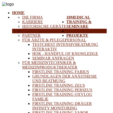
HOME
DIE FIRMA
18MEDICAL
KARRIERE
TRAINING &
HISTORISCHE GERÄTE
SEMINARE
ANFAHRT
SERVICE
PARTNER
PROJEKTE
FÜR ÄRZTE & PFLEGEPERSONAL
TESTCHEST INTENSIVBEATMUNG
INTERAKTIV
HOK - HANDFUL OF KNOWLEDGE
SEMINAR ANFRAGEN
FÜR MEDIZINTECHNIKER &
MEDIZINPRODUKTBERATER
FIRSTLINE TRAINING FABIUS
GRUNDLAGEN DER ANÄSTHESIE
UND BEATMUNG
FIRSTLINE TRAINING ZEUS
FIRSTLINE TRAINING PERSEUS
FIRSTLINE TRAINING OXYLOG
FAMILIE
FIRSTLINE TRAINING DRÄGER
INFINITY MONITORING
FIRSTLINE TRAINING VAPOR