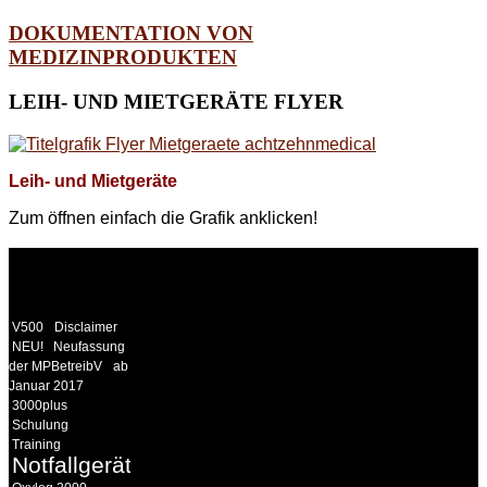
DOKUMENTATION VON
MEDIZINPRODUKTEN
LEIH-
UND MIETGERÄTE FLYER
Leih- und Mietgeräte
Zum öffnen einfach die Grafik anklicken!
WEITERE
LINKS
V500
Disclaimer
NEU!
Neufassung
der MPBetreibV
ab
Januar 2017
3000plus
Schulung
Training
Notfallgeräte