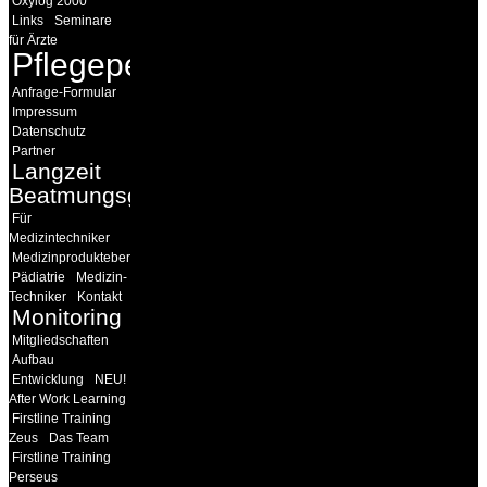
Oxylog 2000
Links
Seminare
für Ärzte
Pflegepersonal
Anfrage-Formular
Impressum
Datenschutz
Partner
Langzeit
Beatmungsgeräte
Für
Medizintechniker
Medizinprodukteberater
Pädiatrie
Medizin-
Techniker
Kontakt
Monitoring
Mitgliedschaften
Aufbau
Entwicklung
NEU!
After Work Learning
Firstline Training
Zeus
Das Team
Firstline Training
Perseus